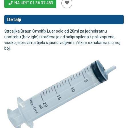
NA UPIT 01 36 37 453
Detalji
Štrcaljka Braun Omnifix Luer solo od 20ml za jednokratnu
upotrebu (bez igle) i
zrađena je od polipropilena / poliizoprena,
visoko je prozirna tijela s jasno vidljivim i čitkim oznakama u crnoj
boji.