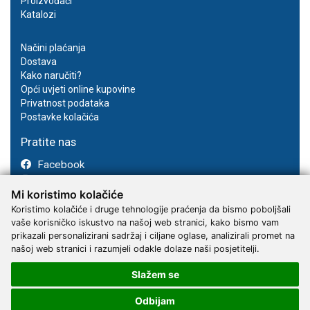
Proizvođači
Katalozi
Načini plaćanja
Dostava
Kako naručiti?
Opći uvjeti online kupovine
Privatnost podataka
Postavke kolačića
Pratite nas
Facebook
Instagram
Mi koristimo kolačiće
Youtube
Koristimo kolačiće i druge tehnologije praćenja da bismo poboljšali
vaše korisničko iskustvo na našoj web stranici, kako bismo vam
prikazali personalizirani sadržaj i ciljane oglase, analizirali promet na
našoj web stranici i razumjeli odakle dolaze naši posjetitelji.
Slažem se
2017 - 2026 © Kvantum-tim d.o.o.
Odbijam