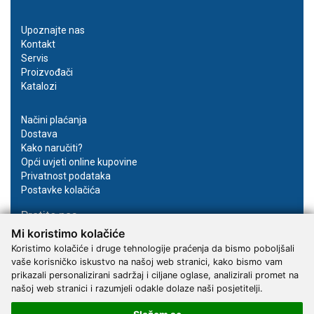
Upoznajte nas
Kontakt
Servis
Proizvođači
Katalozi
Načini plaćanja
Dostava
Kako naručiti?
Opći uvjeti online kupovine
Privatnost podataka
Postavke kolačića
Pratite nas
Mi koristimo kolačiće
Facebook
Koristimo kolačiće i druge tehnologije praćenja da bismo poboljšali
Instagram
vaše korisničko iskustvo na našoj web stranici, kako bismo vam
Youtube
prikazali personalizirani sadržaj i ciljane oglase, analizirali promet na
našoj web stranici i razumjeli odakle dolaze naši posjetitelji.