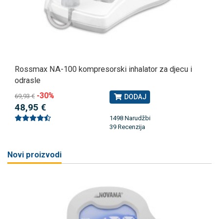
Rossmax NA-100 kompresorski inhalator za djecu i
odrasle
-30%
69,93 €
DODAJ
48,95 €
1498 Narudžbi
39 Recenzija
Novi proizvodi