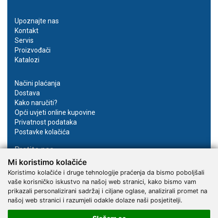
Upoznajte nas
Kontakt
Servis
Proizvođači
Katalozi
Načini plaćanja
Dostava
Kako naručiti?
Opći uvjeti online kupovine
Privatnost podataka
Postavke kolačića
Pratite nas
Mi koristimo kolačiće
Facebook
Koristimo kolačiće i druge tehnologije praćenja da bismo poboljšali
Instagram
vaše korisničko iskustvo na našoj web stranici, kako bismo vam
Youtube
prikazali personalizirani sadržaj i ciljane oglase, analizirali promet na
našoj web stranici i razumjeli odakle dolaze naši posjetitelji.