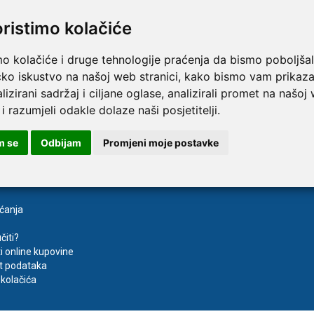
a upit
NA UPIT
453
oristimo kolačiće
013637453
TAMMY Pilla 7 × 4 – tjedna
LEPU Armfit+ BP2 tlako
Novo
mo kolačiće i druge tehnologije praćenja da bismo poboljšal
 tablete
za nadlakticu s EKG-om
čko iskustvo na našoj web stranici, kako bismo vam prikaza
€
107,50 €
DODAJ
DODAJ
lizirani sadržaj i ciljane oglase, analizirali promet na našoj
1 Narudžba
 i razumjeli odakle dolaze naši posjetitelji.
m se
Odbijam
Promjeni moje postavke
aćanja
čiti?
ti online kupovine
t podataka
kolačića