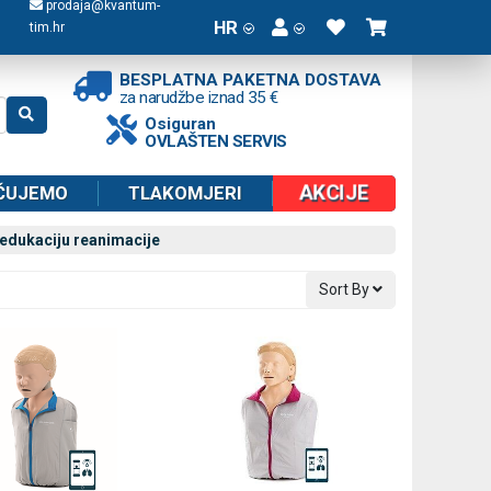
prodaja@kvantum-
HR
tim.hr
BESPLATNA PAKETNA DOSTAVA
za narudžbe iznad 35 €
Osiguran
OVLAŠTEN SERVIS
AKCIJE
ČUJEMO
TLAKOMJERI
 edukaciju reanimacije
Sort By