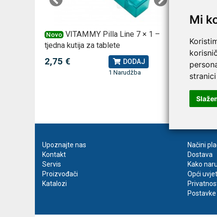
Cijena n
013637
Mi k
 za
VITAMMY Pilla Line 7 × 1 –
VI
Novo
Novo
Koristi
tjedna kutija za tablete
kutija za
korisni
2,75 €
10,74 
J
DODAJ
persona
1 Narudžba
stranici
Slaže
Upoznajte nas
Načini pl
Kontakt
Dostava
Servis
Kako naru
Proizvođači
Opći uvje
Katalozi
Privatnos
Postavke 