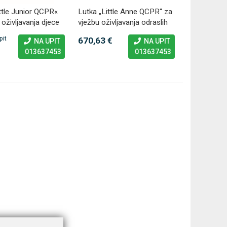
ttle Junior QCPR«
Lutka „Little Anne QCPR“ za
 oživljavanja djece
vježbu oživljavanja odraslih
kticu
Gumeni jastuk na napuhavanje Moretti
Antidekubi
pit
670,63 €
NA UPIT
NA UPIT
ST306 45 cm
HF6001 s 
3
013637453
013637453
tim
32,13 €
DODAJ
75,60 €
100 Narudžbi