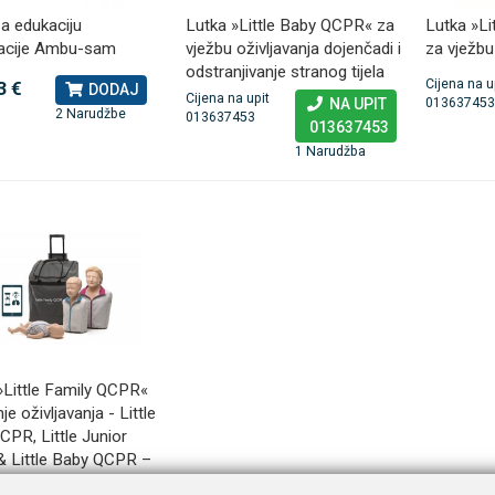
a edukaciju
Lutka »Little Baby QCPR« za
Lutka »Li
acije Ambu-sam
vježbu oživljavanja dojenčadi i
za vježbu
 NB500 profesionalni
Rossmax X5 tlakomjer za nadla
odstranjivanje stranog tijela
Cijena na u
3 €
DODAJ
rski inhalator
Cijena na upit
NA UPIT
01363745
2 Narudžbe
013637453
013637453
€
80,25 €
DODAJ
DODAJ
1 Narudžba
494 Narudžbe
2489 Narudžbi
15 Recenzija
57 Recenzija
 »Little Family QCPR«
je oživljavanja - Little
PR, Little Junior
 Little Baby QCPR –
t