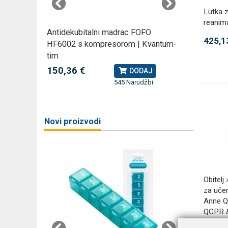
Lutka z
reanim
rski
Antidekubitalni madrac FOFO
Rossmax
425,1
HF6002 s kompresorom | Kvantum-
kompreso
tim
79,49 
J
150,36 €
DODAJ
545 Narudžbi
žbi
a
Novi proizvodi
Obitelj
za učen
Anne QC
QCPR &
komple