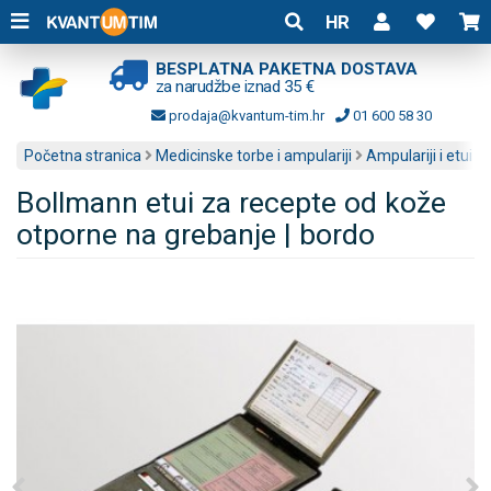
HR
BESPLATNA PAKETNA DOSTAVA
za narudžbe iznad 35 €
prodaja@kvantum-tim.hr
01 600 58 30
Početna stranica
Medicinske torbe i ampulariji
Ampulariji i etui
Bollmann etui za recepte od kože
otporne na grebanje | bordo