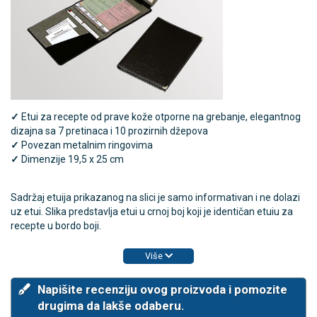
✓
Etui za recepte od prave kože otporne na grebanje, elegantnog
dizajna sa
7 pretinaca i 10 prozirnih džepova
✓
Povezan metalnim ringovima
✓
Dimenzije 19,5 x 25 cm
Sadržaj etuija prikazanog na slici je samo informativan i ne dolazi
uz etui. Slika predstavlja etui u crnoj boj koji je identičan etuiu za
recepte u bordo boji.
Više
Napišite recenziju ovog proizvoda i pomozite
drugima da lakše odaberu.