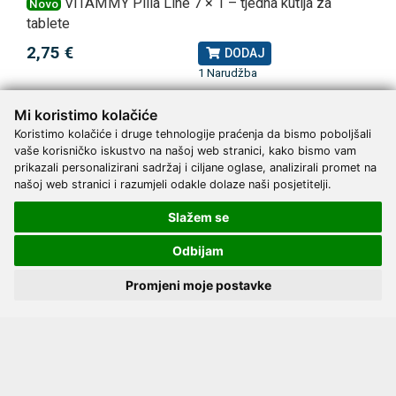
VITAMMY Pilla Line 7 × 1 – tjedna kutija za
Novo
tablete
2,75 €
DODAJ
1 Narudžba
Mi koristimo kolačiće
Koristimo kolačiće i druge tehnologije praćenja da bismo poboljšali
vaše korisničko iskustvo na našoj web stranici, kako bismo vam
prikazali personalizirani sadržaj i ciljane oglase, analizirali promet na
našoj web stranici i razumjeli odakle dolaze naši posjetitelji.
Upoznajte nas
Kontakt
Slažem se
Servis
Proizvođači
Odbijam
Katalozi
Promjeni moje postavke
Načini plaćanja
Dostava
Kako naručiti?
Opći uvjeti online kupovine
Privatnost podataka