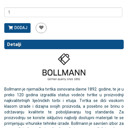
DODAJ
Detalji
Bollmann je njemačka tvrtka osnovana davne 1892. godine, te je u
preko 120 godina izgradila status vodeće tvrtke u proizvodnji
najkvalitetnijih liječničkih torbi i etuija. Tvrtka se diči visokom
klasom izrade i dizajna svojih proizvoda, a posebno se brinu o
održavanju kvalitete te poboljšavanju tog standarda. Za
proizvodnju se koriste isključivo najbolji dostupni materijali te se
primjenjuju vrhunske tehnike izrade. Bollmann je savršen izbor za