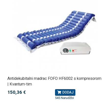
Antidekubitalni madrac FOFO HF6002 s kompresorom
| Kvantum-tim
150,36 €
DODAJ
545 Narudžbi