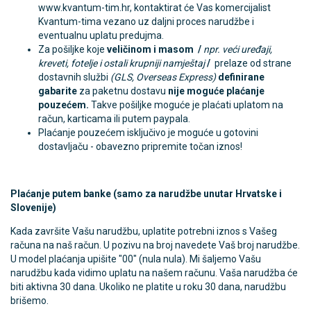
www.kvantum-tim.hr, kontaktirat će Vas komercijalist
Kvantum-tima vezano uz daljni proces narudžbe i
eventualnu uplatu predujma.
Za pošiljke koje
veličinom i masom
/
npr. veći uređaji,
kreveti, fotelje i ostali krupniji namještaj
/
prelaze od strane
dostavnih službi
(GLS, Overseas Express)
definirane
gabarite
za paketnu dostavu
nije moguće plaćanje
pouzećem
.
Takve pošiljke moguće je plaćati uplatom na
račun, karticama ili putem paypala.
Plaćanje pouzećem isključivo je moguće u gotovini
dostavljaču - obavezno pripremite točan iznos!
Plaćanje putem banke (samo za narudžbe unutar Hrvatske i
Slovenije)
Kada završite Vašu narudžbu, uplatite potrebni iznos s Vašeg
računa na naš račun. U pozivu na broj navedete Vaš broj narudžbe.
U model plaćanja upišite "00" (nula nula). Mi šaljemo Vašu
narudžbu kada vidimo uplatu na našem računu. Vaša narudžba će
biti aktivna 30 dana. Ukoliko ne platite u roku 30 dana, narudžbu
brišemo.