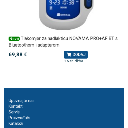
Tlakomjer za nadlakticu NOVAMA PRO+AF BT s
Novo
Bluetoothom i adapterom
69,88 €
DODAJ
1 Narudžba
Upoznajte nas
Kontakt
Servis
Proizvođači
Katalozi