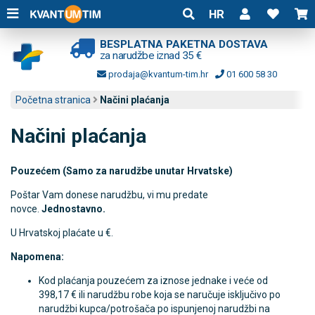
HR
BESPLATNA PAKETNA DOSTAVA
za narudžbe iznad 35 €
prodaja@kvantum-tim.hr
01 600 58 30
Početna stranica
Načini plaćanja
Načini plaćanja
Pouzećem (Samo za narudžbe unutar Hrvatske)
Poštar Vam donese narudžbu, vi mu predate
novce.
Jednostavno.
U Hrvatskoj plaćate u €.
Napomena:
Kod plaćanja pouzećem za iznose jednake i veće od
398,17
€ ili narudžbu robe koja se naručuje isključivo po
narudžbi kupca/potrošača po ispunjenoj narudžbi na