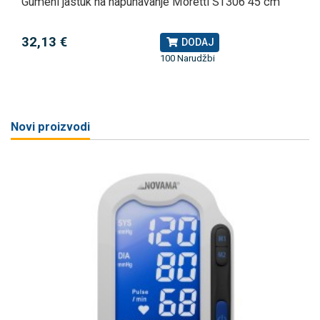
Gumeni jastuk na napuhavanje Moretti ST306 45 cm
32,13 €
DODAJ
100 Narudžbi
Novi proizvodi