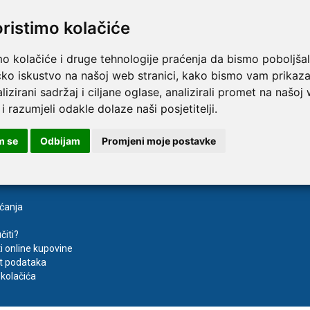
oristimo kolačiće
TAMMY Pilla 7 × 4 – tjedna
LEPU Armfit+ BP2 tlako
Novo
mo kolačiće i druge tehnologije praćenja da bismo poboljšal
 tablete
za nadlakticu s EKG-om
čko iskustvo na našoj web stranici, kako bismo vam prikaza
€
107,50 €
DODAJ
DODAJ
lizirani sadržaj i ciljane oglase, analizirali promet na našoj
1 Narudžba
 i razumjeli odakle dolaze naši posjetitelji.
m se
Odbijam
Promjeni moje postavke
aćanja
čiti?
ti online kupovine
t podataka
kolačića