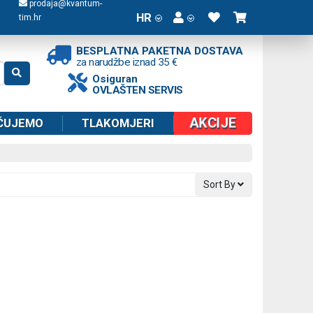
prodaja@kvantum-
HR
tim.hr
BESPLATNA PAKETNA DOSTAVA
za narudžbe iznad 35 €
Osiguran
OVLAŠTEN SERVIS
AKCIJE
ČUJEMO
TLAKOMJERI
Sort By