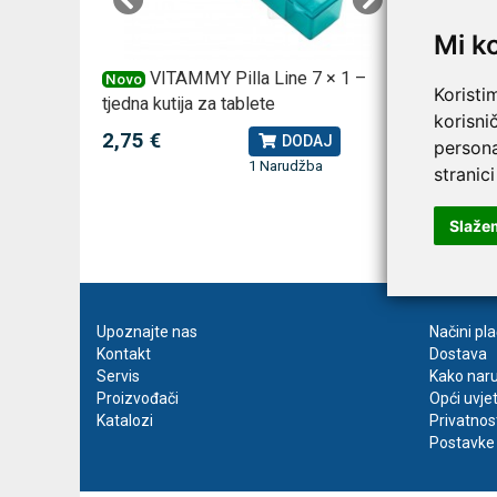
Mi k
 za
VITAMMY Pilla Line 7 × 1 –
VI
Novo
Novo
Koristi
tjedna kutija za tablete
kutija za
korisni
2,75 €
10,74 
J
DODAJ
persona
1 Narudžba
stranici
Slaže
Upoznajte nas
Načini pl
Kontakt
Dostava
Servis
Kako naru
Proizvođači
Opći uvje
Katalozi
Privatnos
Postavke 