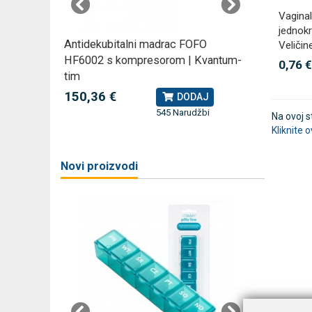
Vaginal
jednokr
rski
Antidekubitalni madrac FOFO
Profesio
Veličin
HF6002 s kompresorom | Kvantum-
Rossmax
0,76 €
tim
79,49 
J
150,36 €
DODAJ
545 Narudžbi
žbi
Na ovoj 
a
Kliknite 
Novi proizvodi