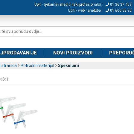
Upiti - ljekarne i medicinski profesionalci:
01 36 37 453
Upiti - web narudžbe:
01 600 58 30
JPRODAVANIJE
NOVI PROIZVODI
PREPORU
 stranica
Potrošni materijal
Spekulumi
ka(e)