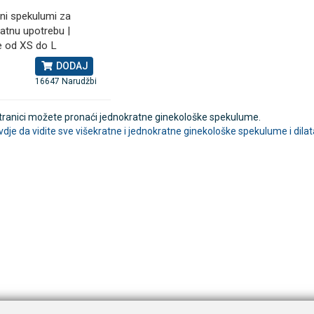
ni spekulumi za
atnu upotrebu |
nalni kompresorski inhalator
Rossmax X5 tlakomjer za nadla
e od XS do L
 NB-500
DODAJ
€
80,25 €
16647 Narudžbi
DODAJ
DODAJ
494 Narudžbe
2489 Narudžbi
15 Recenzija
57 Recenzija
stranici možete pronaći jednokratne ginekološke spekulume.
ovdje da vidite sve višekratne i jednokratne ginekološke spekulume i dila