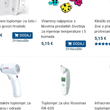
 NB500 profesionalni
Antidekubitalni madrac FOFO
rski inhalator
veni toplomjer za čelo i
Vitammy naljepnice s
HF6002 s valjkastim zračnim
Klinički s
i govori hrvatski
likovima preslatkih životinja
žive s p
komorama i kompresorom |
€
DODAJ
za mjerenje temperature | 5
protresan
Kvantum-tim
 €
494 Narudžbe
DODAJ
komada
5,15 €
150,36 €
15 Recenzija
DODAJ
29 Narudžbi
5,15 €
DODAJ
546 Narudžbi
29 Narudžbi
aktni toplomjer za
Toplomjer za uho Rossmax
Infracrve
jecu i odrasle
RA-600
toplomje