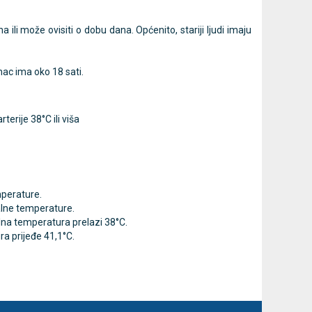
ili može ovisiti o dobu dana. Općenito, stariji ljudi imaju
nac ima oko 18 sati.
erije 38°C ili viša
mperature.
alne temperature.
lna temperatura prelazi 38°C.
ra prijeđe 41,1°C.