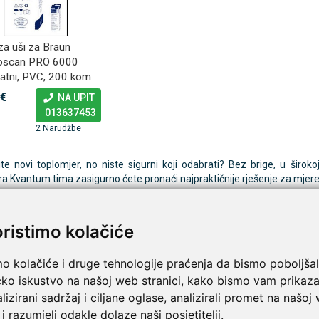
 za uši za Braun
oscan PRO 6000
ratni, PVC, 200 kom
 €
NA UPIT
013637453
2 Narudžbe
te novi toplomjer, no niste sigurni koji odabrati? Bez brige, u širokoj
a Kvantum tima zasigurno ćete pronaći najpraktičnije rješenje za mjer
 toplomjer
bitelje klasičnih staklenih toplomjera, tu je ekološki prihvatljiv
toplomjer
oristimo kolačiće
u malo teže spustiti u stupcu, toplomjer
CRW-1108
dolazi s prakt
nijem toplomjeru bez žive je preko 100.000 zadovoljnih korisnika među 
mo kolačiće i druge tehnologije praćenja da bismo poboljšal
i toplomjer
čko iskustvo na našoj web stranici, kako bismo vam prikaza
r kupaca su cjenovno pristupačni digitalni toplomjeri s čvrstim (
MT-41
lizirani sadržaj i ciljane oglase, analizirali promet na našoj
G380
). Namjenjeni su za oralno, podpazušno i rektalno mjerenje t
ičniji za rektalno mjerenje temperature. Mjerenje je većinom gotovo 
 i razumjeli odakle dolaze naši posjetitelji.