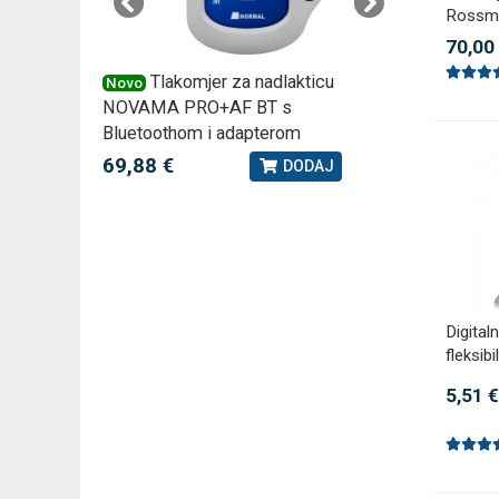
Rossm
70,00
 –
Tlakomjer za nadlakticu
VI
Novo
Novo
NOVAMA PRO+AF BT s
tjedna ku
Bluetoothom i adapterom
2,75 €
J
69,88 €
DODAJ
Digital
fleksi
5,51 €