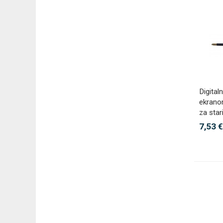
Digital
ekranom
za star
7,53 €