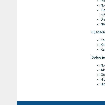
Pr
No
Tje
niž
Dne
Naj
Sljedeća
Kad
Ka
Ka
Dobro je
No
Ak
Os
Hip
Hi