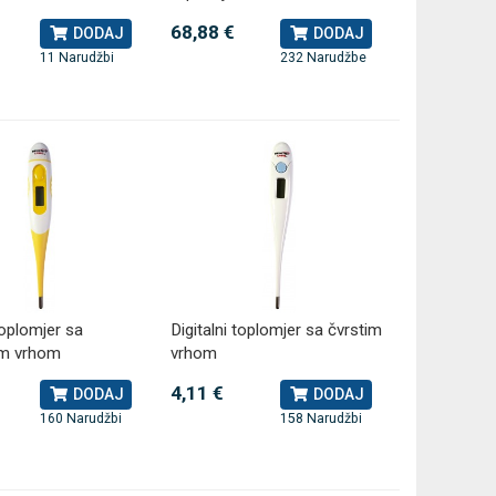
68,88 €
DODAJ
DODAJ
11 Narudžbi
232 Narudžbe
jedna
LEPU Armfit+ BP2 tlakomjer
MESI
Novo
Novo
za nadlakticu s EKG-om
dijagnostič
Cijena na upit
107,50 €
DODAJ
013637453
toplomjer sa
Digitalni toplomjer sa čvrstim
nim vrhom
vrhom
4,11 €
DODAJ
DODAJ
160 Narudžbi
158 Narudžbi