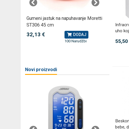
omjer za
Gumeni jastuk na napuhavanje Moretti
Rossmax
ST306 45 cm
kompreso
Infracr
uho koj
32,13 €
79,49 
J
DODAJ
55,50
100 Narudžbi
žbi
a
Novi proizvodi
Beskont
bebe, d