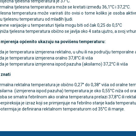
osječna tjelesna temperatura je 37°C.
rmalna tjelesna temperatura može se kretati između 36,1°C i 37,2°C.
lesna temperatura može varirati što ovisi o tome koliko je osoba aktivna 
u tjelesnu temperaturu od mlađih ljudi.
vne varijacije u temperaturi tijela mogu biti od čak 0,25 do 0,5°C
niža tjelesna temperatura obično se javlja oko 4 sata ujutro, a svoj vrhu
 mjerenja općenito ukazuju na povišenu temperaturu:
a je temperatura izmjerena rektalno, u uhu ili na području temporalne art
da je temperatura izmjerena oralno 37,8°C ili viša
da je temperatura izmjerena ispod pazuha (aksilarno) 37,2°C ili viša
 znati
rmalna rektalna temperatura je obično 0,27° do 0,38° viša od oralne te
silarna (izmjerena ispod pazuha) temperatura je oko 0,55°C niža od or
oba se smatra febrilnom ako oralna temperatura prelazi 37,8°C ili rekta
erpireksija je izraz koji se primjenjuje na febrilno stanje kada temperatu
potermija je definirana rektalnom temperaturom od 35°C ili manje.