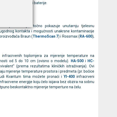
dikator potrošenosti baterije.
35
,
TG380
.
 temperature jer točno pokazuje unutarnju tjelesnu
neugodnog kontakta i mogućnosti unakrsne kontaminacije
 proizvođača Braun (
ThermoScan 7
) i Rossmax (
RA-600
),
 infracrvenih toplomjera za mjerenje temperature na
ljenosti od 5 do 10 cm (ovisno o modelu).
HA-500
i
HC-
valent" (prema rezultatima kliničkih istraživanja). Ovi
vaju mjerenje temperature prostora i predmeta (pr. bočice
nudi Kvantum tima možete pronaći i
YI-400
infracrveni
infracrvene energije koju čelo isijava bez obzira na sobnu
otpuno beskontaktno mjerenje temperture na čelu.