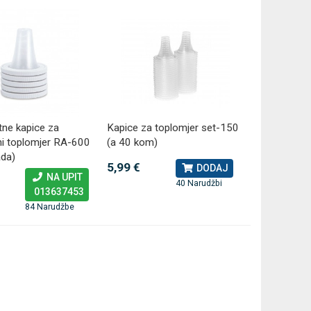
tne kapice za
Kapice za toplomjer set-150
ni toplomjer RA-600
(a 40 kom)
da)
5,99 €
DODAJ
NA UPIT
40 Narudžbi
013637453
84 Narudžbe