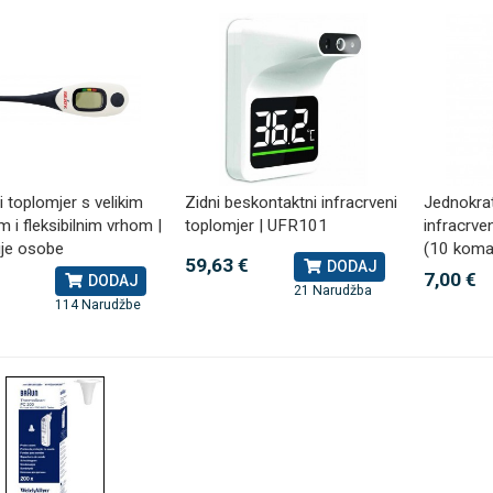
ni toplomjer s velikim
Zidni beskontaktni infracrveni
Jednokra
 i fleksibilnim vrhom |
toplomjer | UFR101
infracrve
ije osobe
(10 koma
59,63 €
DODAJ
7,00 €
DODAJ
21 Narudžba
114 Narudžbe