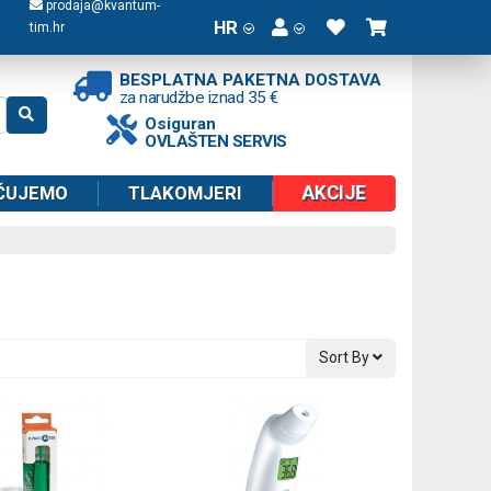
prodaja@kvantum-
HR
tim.hr
BESPLATNA PAKETNA DOSTAVA
za narudžbe iznad 35 €
Osiguran
OVLAŠTEN SERVIS
AKCIJE
ČUJEMO
TLAKOMJERI
Sort By