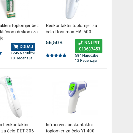
Antidekubitalni madrac FOFO
Rossmax GB
takleni toplomjer bez
HF6001 s kompresorom | Kvantum-
Beskontaktni toplomjer za
tlakomjer 
raktičnom drškom za
čelo Rossmax HA-500
tim
41,00 €
je
75,60 €
DODAJ
56,50 €
NA UPIT
DODAJ
770 Narudžbi
013637453
1245 Narudžbi
2 Recenzije
584 Narudžbe
10 Recenzija
12 Recenzija
ni beskontaktni
Infracrveni beskontaktni
r za čelo DET-306
toplomjer za čelo YI-400