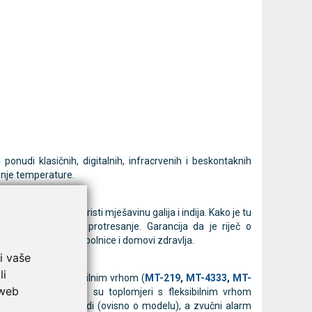
 ponudi klasičnih, digitalnih, infracrvenih i beskontaknih
enje temperature.
koji umjesto žive koristi mješavinu galija i indija. Kako je tu
ičnom drškom za protresanje. Garancija da je riječ o
kojima su najveće bolnice i domovi zdravlja.
i vaše
li
8
i
TG100
) ili fleksibilnim vrhom (
MT-219
,
MT-4333
,
MT-
 web
emperature. Upravo su toplomjeri s fleksibilnim vrhom
kroz 10 do 60 sekundi (ovisno o modelu), a zvučni alarm