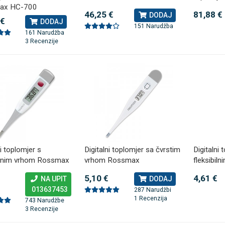
ax HC-700
46,25 €
81,88 €
DODAJ
 €
DODAJ
151 Narudžba
161 Narudžba
TAMMY Pilla Line 7 × 1 –
VITAMMY Pilla 7 × 4 – t
Novo
3 Recenzije
tija za tablete
kutija za tablete
10,74 €
DODAJ
DODAJ
1 Narudžba
1 Narudžba
ni toplomjer s
Digitalni toplomjer sa čvrstim
Digitalni 
bilnim vrhom Rossmax
vrhom Rossmax
fleksibil
5,10 €
4,61 €
NA UPIT
DODAJ
013637453
287 Narudžbi
1 Recenzija
743 Narudžbe
3 Recenzije