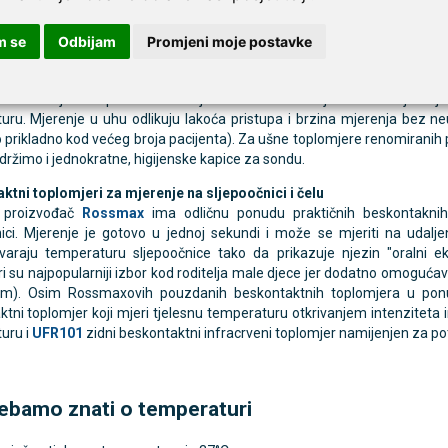
kraj mjerenja. Gotovo svi prikazuju posljednji rezultat mjerenja i imaju in
m se
Odbijam
Promjeni moje postavke
ni modeli digitalnih toplomjera su
MT-418
,
MT-219
,
MT-4333
,
MT-43
eni toplomjer za mjerenje u uhu
 istraživanja su pokazala da je uho izvrsno mjesto za mjerenje
uru. Mjerenje u uhu odlikuju lakoća pristupa i brzina mjerenja bez 
 prikladno kod većeg broja pacijenta). Za ušne toplomjere renomiranih
držimo i jednokratne, higijenske kapice za sondu.
ktni toplomjeri za mjerenje na sljepoočnici i čelu
i proizvođač
Rossmax
ima odličnu ponudu praktičnih beskontaknih
nici. Mjerenje je gotovo u jednoj sekundi i može se mjeriti na uda
araju temperaturu sljepoočnice tako da prikazuje njezin "oralni ekvi
i su najpopularniji izbor kod roditelja male djece jer dodatno omoguća
om). Osim Rossmaxovih pouzdanih beskontaktnih toplomjera u po
tni toplomjer koji mjeri tjelesnu temperaturu otkrivanjem intenziteta 
uru i
UFR101
zidni beskontaktni infracrveni toplomjer namijenjen za p
rebamo znati o temperaturi