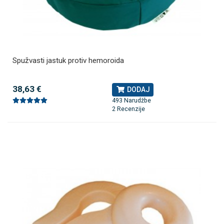
Spužvasti jastuk protiv hemoroida
38,63 €
DODAJ
493 Narudžbe
2 Recenzije