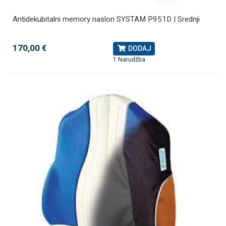
Antidekubitalni memory naslon SYSTAM P951D | Srednji
170,00 €
DODAJ
1 Narudžba