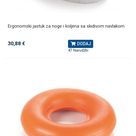
Ergonomski jastuk za noge i koljena sa skidivom navlakom
30,88 €
DODAJ
47 Narudžbi