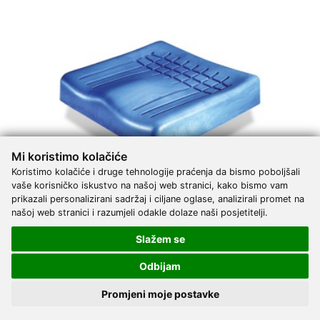
Mi koristimo kolačiće
Koristimo kolačiće i druge tehnologije praćenja da bismo poboljšali
vaše korisničko iskustvo na našoj web stranici, kako bismo vam
prikazali personalizirani sadržaj i ciljane oglase, analizirali promet na
našoj web stranici i razumjeli odakle dolaze naši posjetitelji.
Antidekubitalni memory jastuk SYSTAM P361C | 51 cm x
Slažem se
50 cm x 8 cm
Odbijam
177,50 €
DODAJ
Promjeni moje postavke
1 Narudžba