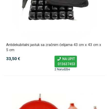
Antidekubitalni jastuk sa zračnim ćelijama 43 cm x 43 cm x
5 cm
33,50 €
NA UPIT
013637453
2 Narudžbe