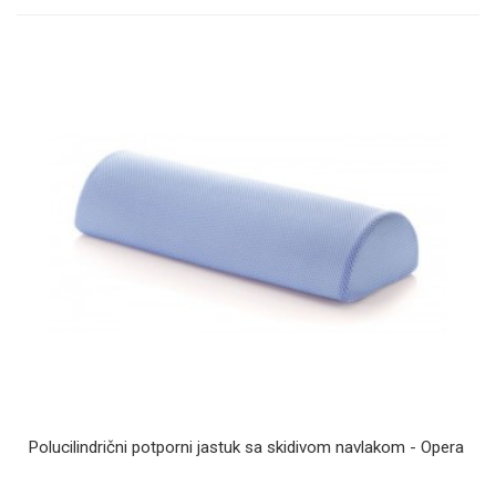
Polucilindrični potporni jastuk sa skidivom navlakom - Opera