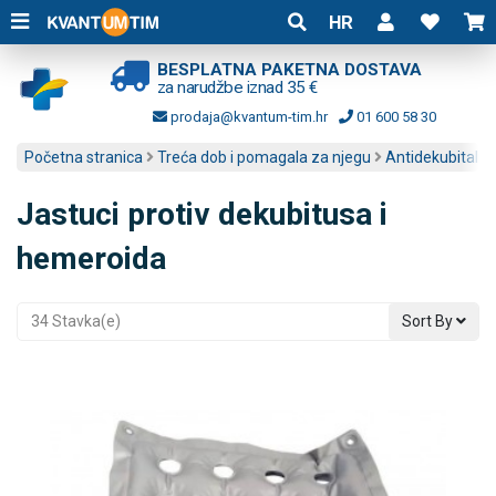
HR
BESPLATNA PAKETNA DOSTAVA
za narudžbe iznad 35 €
prodaja@kvantum-tim.hr
01 600 58 30
Početna stranica
Treća dob i pomagala za njegu
Antidekubitalni
Jastuci protiv dekubitusa i
hemeroida
34 Stavka(e)
Sort By