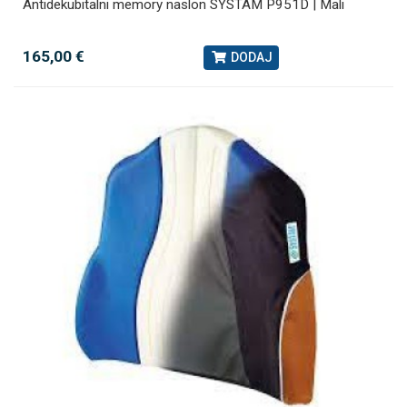
Antidekubitalni memory naslon SYSTAM P951D | Mali
165,00 €
DODAJ