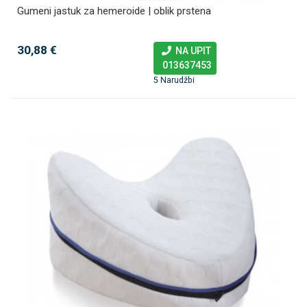
Gumeni jastuk za hemeroide | oblik prstena
30,88 €
NA UPIT
013637453
5 Narudžbi