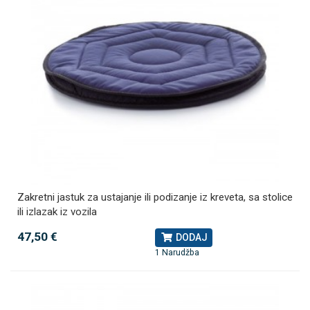
Zakretni jastuk za ustajanje ili podizanje iz kreveta, sa stolice
ili izlazak iz vozila
47,50 €
DODAJ
1 Narudžba