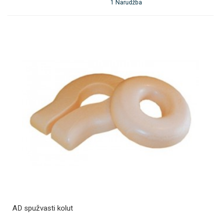
1 Narudžba
AD spužvasti kolut