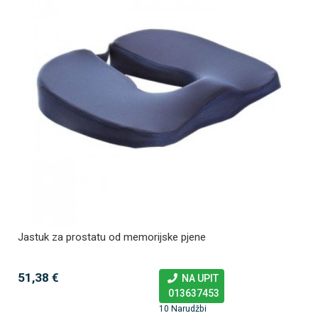
Jastuk za prostatu od memorijske pjene
51,38 €
NA UPIT
013637453
10 Narudžbi