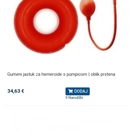
Gumeni jastuk za hemeroide s pumpicom | oblik prstena
34,63 €
DODAJ
9 Narudžbi