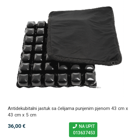
Antidekubitalni jastuk sa ćelijama punjenim pjenom 43 cm x
43 cm x 5 cm
36,00 €
NA UPIT
013637453