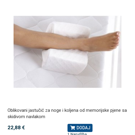
Oblikovani jastučić za noge i koljena od memorijske pjene sa
skidivom navlakom
22,88 €
DODAJ
1 Narudžba