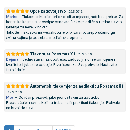
Opće zadovoljstvo
·
20.3.2019.
Marko
–
Tlakomjer kupljen prije nekoliko mjeseci, radi bez greške. Za
korisnike kojima su dovoljne osnovne funkcije, odlično i jednostavno
rješenje za nevelik novac.
Također i iskustvo na webshopu je bilo izvrsno, preporučamo ga
svima kojima je potrebna medicinska oprema.
Tlakomjer Rossmax X1
·
20.3.2019.
Dejana
–
Jednostavan za upotrebu, zadovoljna omjerom cijene i
kvalitete. Ljubazno osoblje. Brza isporuka. Sve pohvale. Nastavite
tako i dalje.
Automatski tlakomjer za nadlakticu Rossmax X1
·
12.3.2019.
Meri
–
Odličan proizvod, jako jednostavan za upotrebu.
Preporučujem svima kojima treba mali i praktični tlakomjer. Pohvale
na brzoj dostavi.