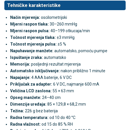
Tehničke karakteristike
Način mjerenja:
oscilometrijski
Mjerni raspon tlaka:
30–260 mmHg
Mjerni raspon pulsa:
40–199 otkucaja/min
Točnost mjerenja tlaka:
±3 mmHg
Točnost mjerenja pulsa:
±5 %
Napuhavanje manžete:
automatsko, pomoću pumpe
Ispuštanje zraka:
automatsko
Memorija:
posljednji rezultat mjerenja
Automatsko isključivanje:
nakon približno 1 minute
Napajanje:
4 AAA baterije, 6 V DC
Priključak za adapter:
6 V DC, najmanje 600 mA
Veličina LCD zaslona:
55 × 63 mm
Opseg manžete:
24–40 cm
Dimenzije uređaja:
85 × 129,8 × 68,2 mm
Težina:
226 g bez baterija
Radna temperatura:
od 10 do 40 °C
Radna vlažnost:
od 15 do 85 % RH