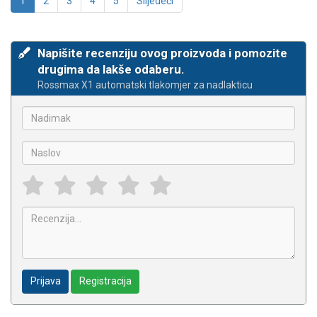
1
2
3
4
5
Slijedeći
Napišite recenziju ovog proizvoda i pomozite
drugima da lakše odaberu.
Rossmax X1 automatski tlakomjer za nadlakticu
Prijava
Registracija