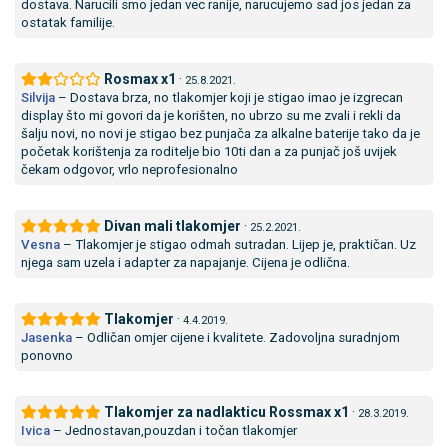
dostava. Narucili smo jedan vec ranije, narucujemo sad jos jedan za
ostatak familije.
Rosmax x1
·
25.8.2021.
Silvija
–
Dostava brza, no tlakomjer koji je stigao imao je izgrecan
display što mi govori da je korišten, no ubrzo su me zvali i rekli da
šalju novi, no novi je stigao bez punjača za alkalne baterije tako da je
početak korištenja za roditelje bio 10ti dan a za punjač još uvijek
čekam odgovor, vrlo neprofesionalno
Divan mali tlakomjer
·
25.2.2021.
Vesna
–
Tlakomjer je stigao odmah sutradan. Lijep je, praktičan. Uz
njega sam uzela i adapter za napajanje. Cijena je odlična.
Tlakomjer
·
4.4.2019.
Jasenka
–
Odličan omjer cijene i kvalitete. Zadovoljna suradnjom
ponovno
Tlakomjer za nadlakticu Rossmax x1
·
28.3.2019.
Ivica
–
Jednostavan,pouzdan i točan tlakomjer