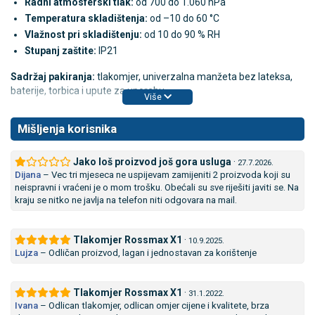
Radni atmosferski tlak:
od 700 do 1.060 hPa
Temperatura skladištenja:
od –10 do 60 °C
Vlažnost pri skladištenju:
od 10 do 90 % RH
Stupanj zaštite:
IP21
Sadržaj pakiranja:
tlakomjer, univerzalna manžeta bez lateksa,
baterije, torbica i upute za uporabu.
Više
Mišljenja korisnika
Jako loš proizvod još gora usluga
·
27.7.2026.
Dijana
–
Vec tri mjeseca ne uspijevam zamijeniti 2 proizvoda koji su
neispravni i vraćeni je o mom trošku. Obećali su sve riješiti javiti se. Na
kraju se nitko ne javlja na telefon niti odgovara na mail.
Tlakomjer Rossmax X1
·
10.9.2025.
Lujza
–
Odličan proizvod, lagan i jednostavan za korištenje
Tlakomjer Rossmax X1
·
31.1.2022.
Ivana
–
Odlican tlakomjer, odlican omjer cijene i kvalitete, brza