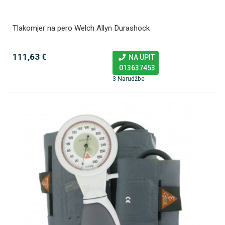
Tlakomjer na pero Welch Allyn Durashock
111,63 €
NA UPIT
013637453
3 Narudžbe