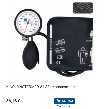
KaWe MASTERMED A1 Sfigmomanometar
86,13 €
DODAJ
1 Narudžba