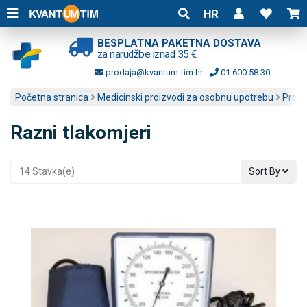
HR
BESPLATNA PAKETNA DOSTAVA
za narudžbe iznad 35 €
prodaja@kvantum-tim.hr
01 600 58 30
Početna stranica
Medicinski proizvodi za osobnu upotrebu
Profe
Razni tlakomjeri
14 Stavka(e)
Sort By