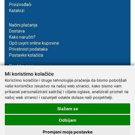
Proizvođači
Katalozi
Načini plaćanja
Dostava
Kako naručiti?
Opći uvjeti online kupovine
Privatnost podataka
Postavke kolačića
Pratite nas
Mi koristimo kolačiće
Facebook
Koristimo kolačiće i druge tehnologije praćenja da bismo poboljšali
Instagram
vaše korisničko iskustvo na našoj web stranici, kako bismo vam
Youtube
prikazali personalizirani sadržaj i ciljane oglase, analizirali promet na
našoj web stranici i razumjeli odakle dolaze naši posjetitelji.
Slažem se
Odbijam
2017 - 2026 © Kvantum-tim d.o.o.
Promjeni moje postavke