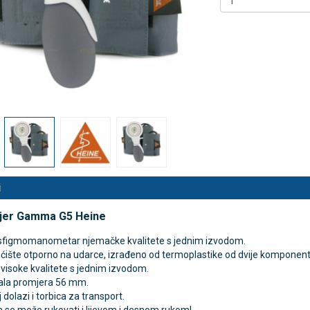
 NB500 profesionalni
Antidekubitalni madrac FOFO
rski inhalator
HF6002 s valjkastim zračnim
komorama i kompresorom |
€
DODAJ
Kvantum-tim
494 Narudžbe
150,36 €
15 Recenzija
DODAJ
546 Narudžbi
i
jer Gamma G5 Heine
 sfigmomanometar njemačke kvalitete s jednim izvodom.
ćište otporno na udarce, izrađeno od termoplastike od dvije komponente
isoke kvalitete s jednim izvodom.
kala promjera 56 mm.
 dolazi i torbica za transport.