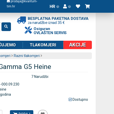
prodaja@kvantum-
HR
tim.hr
BESPLATNA PAKETNA DOSTAVA
za narudžbe iznad 35 €
Osiguran
OVLAŠTEN SERVIS
AKCIJE
ČUJEMO
TLAKOMJERI
komjeri
Razni tlakomjeri
 Gamma G5 Heine
7 Narudžbi
-000.09.230
eine
 godina
Dostupno