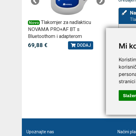
Uređajem
Na
Tl
 –
Tlakomjer za nadlakticu
VI
Novo
Novo
NOVAMA PRO+AF BT s
tjedna ku
Bluetoothom i adapterom
2,75 €
J
Mi k
69,88 €
DODAJ
Koristi
korisni
persona
stranici
Slaže
Prija
Upoznajte nas
Načini pl