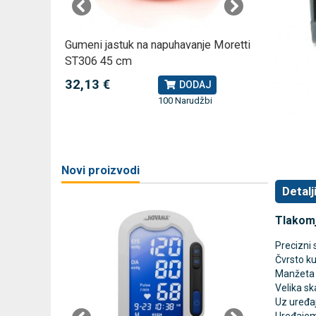
omjer za
Gumeni jastuk na napuhavanje Moretti
Rossmax
ST306 45 cm
kompreso
32,13 €
79,49 
J
DODAJ
100 Narudžbi
žbi
a
Novi proizvodi
Detalj
Tlakom
Precizni
Čvrsto ku
Manžeta v
Velika s
Uz uređaj