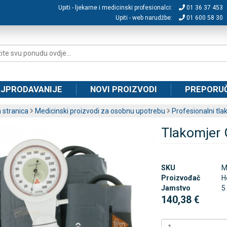
Upiti - ljekarne i medicinski profesionalci:
01 36 37 453
Upiti - web narudžbe:
01 600 58 30
JPRODAVANIJE
NOVI PROIZVODI
PREPORU
 stranica
Medicinski proizvodi za osobnu upotrebu
Profesionalni tla
Tlakomjer
SKU
M
Proizvođač
H
Jamstvo
5
140,38 €