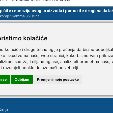
 se može rukovati i lijevom i desnom rukom!
pišite recenziju ovog proizvoda i pomozite drugima da la
akomjer Gamma G5 Heine
TAMMY Pilla Line 7 × 1 –
VITAMMY Pilla 7 × 4 – t
Novo
tija za tablete
kutija za tablete
10,74 €
DODAJ
DODAJ
oristimo kolačiće
1 Narudžba
1 Narudžba
mo kolačiće i druge tehnologije praćenja da bismo poboljšal
čko iskustvo na našoj web stranici, kako bismo vam prikaza
lizirani sadržaj i ciljane oglase, analizirali promet na našoj
 i razumjeli odakle dolaze naši posjetitelji.
m se
Odbijam
Promjeni moje postavke
va
Registracija
aćanja