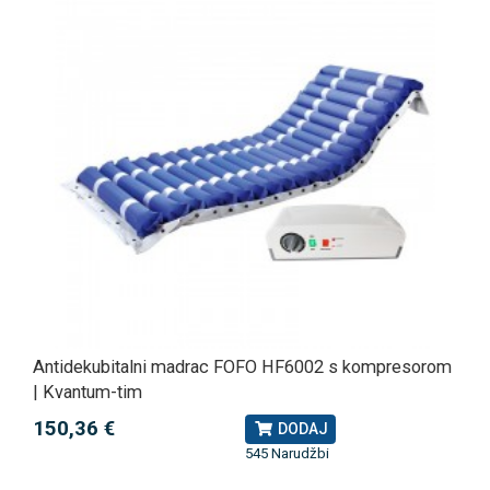
Antidekubitalni madrac FOFO HF6002 s kompresorom
| Kvantum-tim
150,36 €
DODAJ
545 Narudžbi