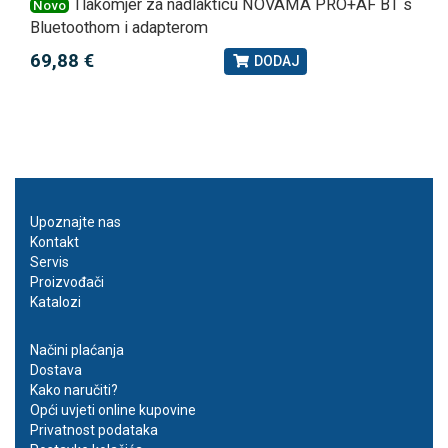
Tlakomjer za nadlakticu NOVAMA PRO+AF BT s
Novo
Bluetoothom i adapterom
69,88 €
DODAJ
Upoznajte nas
Kontakt
Servis
Proizvođači
Katalozi
Načini plaćanja
Dostava
Kako naručiti?
Opći uvjeti online kupovine
Privatnost podataka