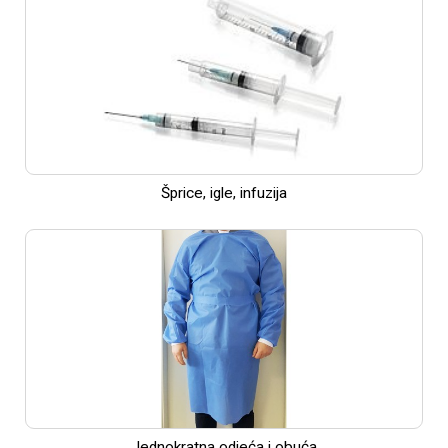
Šprice, igle, infuzija
Jednokratna odjeća i obuća