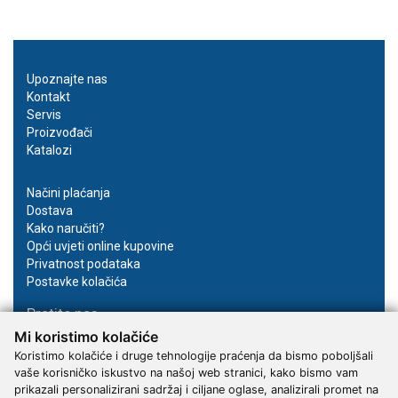
Upoznajte nas
Kontakt
Servis
Proizvođači
Katalozi
Načini plaćanja
Dostava
Kako naručiti?
Opći uvjeti online kupovine
Privatnost podataka
Postavke kolačića
Pratite nas
Mi koristimo kolačiće
Facebook
Koristimo kolačiće i druge tehnologije praćenja da bismo poboljšali
Instagram
vaše korisničko iskustvo na našoj web stranici, kako bismo vam
Youtube
prikazali personalizirani sadržaj i ciljane oglase, analizirali promet na