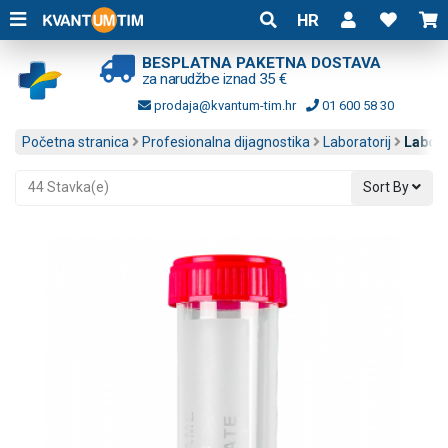
HR
BESPLATNA PAKETNA DOSTAVA
za narudžbe iznad 35 €
prodaja@kvantum-tim.hr
01 600 58 30
Početna stranica
Profesionalna dijagnostika
Laboratorij
Labora
44 Stavka(e)
Sort By