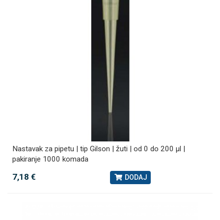
Nastavak za pipetu | tip Gilson | žuti | od 0 do 200 µl |
pakiranje 1000 komada
7,18 €
DODAJ