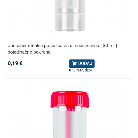
Urintainer sterilna posudica za uzimanje urina | 30 ml |
pojedinačno pakirana
0,19 €
DODAJ
818 Narudžbi