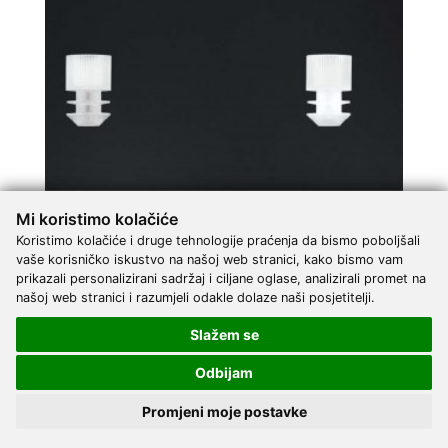
Mi koristimo kolačiće
Koristimo kolačiće i druge tehnologije praćenja da bismo poboljšali
Promed poklopac s krilcima | za jednokratne epruvete |
vaše korisničko iskustvo na našoj web stranici, kako bismo vam
polietilen | promjer 12 mm | 1.000 komada
prikazali personalizirani sadržaj i ciljane oglase, analizirali promet na
našoj web stranici i razumjeli odakle dolaze naši posjetitelji.
17,13 €
DODAJ
3 Narudžbe
Slažem se
Odbijam
Promjeni moje postavke