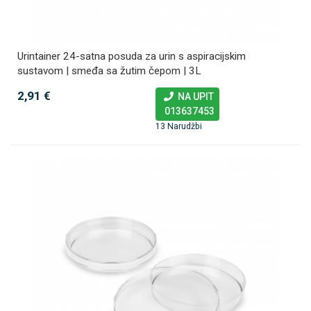
Urintainer 24-satna posuda za urin s aspiracijskim
sustavom | smeđa sa žutim čepom | 3L
2,91 €
NA UPIT
013637453
13 Narudžbi