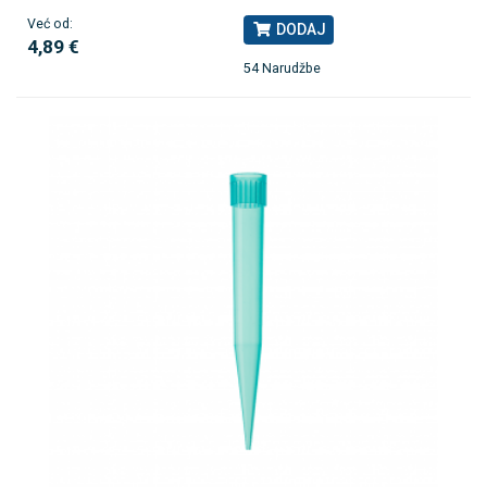
Već od:
DODAJ
4,89 €
54 Narudžbe