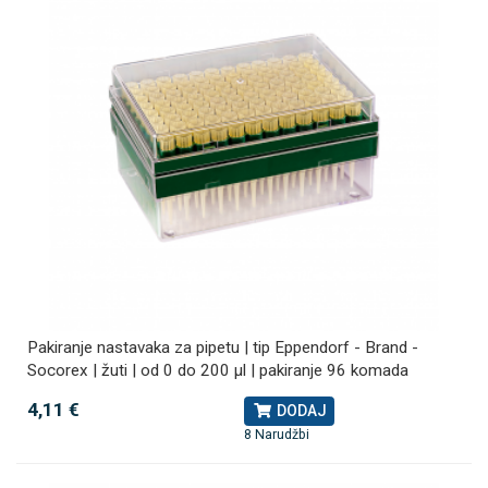
Pakiranje nastavaka za pipetu | tip Eppendorf - Brand -
Socorex | žuti | od 0 do 200 µl | pakiranje 96 komada
4,11 €
DODAJ
8 Narudžbi