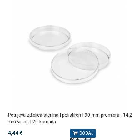
Petrijeva zdjelica sterilna | polistiren | 90 mm promjera i 14,2
mm visine | 20 komada
4,44 €
DODAJ
59 Narudžbi