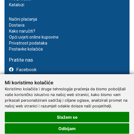
Katalozi
Načini plaćanja
Dostava
Kako naručiti?
Opći uvjeti online kupovine
Privatnost podataka
Postavke kolačića
Pratite nas
Facebook
Instagram
Mi koristimo kolačiće
Youtube
Koristimo kolačiće i druge tehnologije praćenja da bismo poboljšali
vaše korisničko iskustvo na našoj web stranici, kako bismo vam
prikazali personalizirani sadržaj i ciljane oglase, analizirali promet na
našoj web stranici i razumjeli odakle dolaze naši posjetitelji.
Slažem se
2017 - 2026 © Kvantum-tim d.o.o.
Odbijam