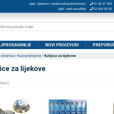
Upiti - ljekarne i medicinski profesionalci:
01 36 37 453
Upiti - web narudžbe:
01 600 58 30
JPRODAVANIJE
NOVI PROIZVODI
PREPORU
 stranica
Kućna ljekarna
Kutijice za lijekove
jice za lijekove
vka(e)