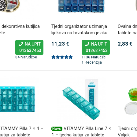
 NB500 profesionalni
Antidekubitalni madrac FOFO
rski inhalator
 dekorativna kutijica
Tjedni organizator uzimanja
HF6002 s valjkastim zračnim
Ovalna dn
ete
lijekova na hrvatskom jeziku
tablete n
komorama i kompresorom |
€
DODAJ
Kvantum-tim
11,23 €
2,83 €
494 Narudžbe
NA UPIT
NA UPIT
150,36 €
15 Recenzija
DODAJ
013637453
013637453
546 Narudžbi
84 Narudžbe
1136 Narudžbi
1 Recenzija
ITAMMY Pilla 7 × 4 –
VITAMMY Pilla Line 7 ×
Tjedni org
Novo
kutija za tablete
1 – tjedna kutija za tablete
Valjak