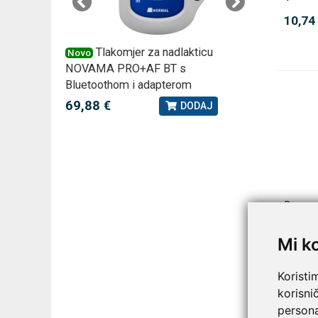
10,74
 –
Tlakomjer za nadlakticu
VI
Novo
Novo
NOVAMA PRO+AF BT s
tjedna ku
Bluetoothom i adapterom
2,75 €
J
69,88 €
DODAJ
Dnevna 
hrvats
Mi k
3,81 €
Koristi
korisni
persona