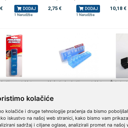
 €
2,75 €
10,18 €
DODAJ
DODAJ
1 Narudžba
1 Narudžba
TAMMY Pilla Line 7 × 1 –
VITAMMY Pilla 7 × 4 – t
Novo
tija za tablete
kutija za tablete
10,74 €
DODAJ
DODAJ
1 Narudžba
1 Narudžba
kutijica za tablete na
Veća tjedna kutijica za tablete
Četvrtast
kom jeziku
na engleskom jeziku
lijekove
oristimo kolačiće
3,59 €
2,43 €
DODAJ
NA UPIT
013637453
87 Narudžbi
mo kolačiće i druge tehnologije praćenja da bismo poboljšal
63 Narudžbe
čko iskustvo na našoj web stranici, kako bismo vam prikaza
lizirani sadržaj i ciljane oglase, analizirali promet na našoj