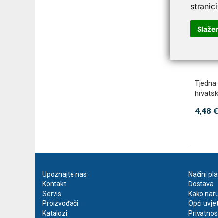
stranici
Slaže
Tjedna 
hrvats
4,48 €
Upoznajte nas
Načini pl
Kontakt
Dostava
Servis
Kako naru
Proizvođači
Opći uvje
Katalozi
Privatnos