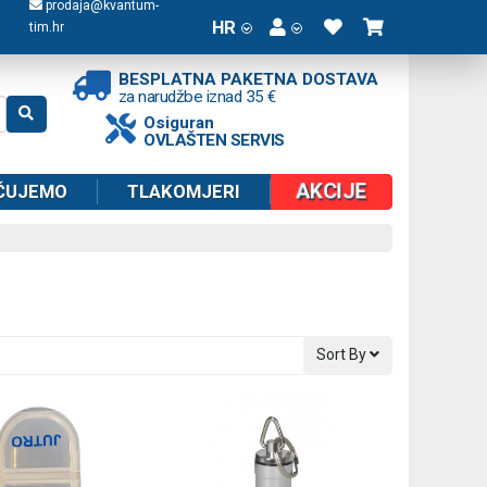
prodaja@kvantum-
HR
tim.hr
BESPLATNA PAKETNA DOSTAVA
za narudžbe iznad 35 €
Osiguran
OVLAŠTEN SERVIS
AKCIJE
ČUJEMO
TLAKOMJERI
Sort By