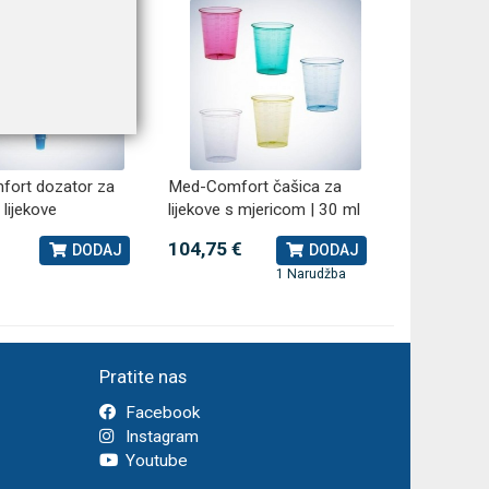
ort dozator za
Med-Comfort čašica za
 lijekove
lijekove s mjericom | 30 ml
104,75 €
DODAJ
DODAJ
1 Narudžba
Pratite nas
Facebook
Instagram
Youtube