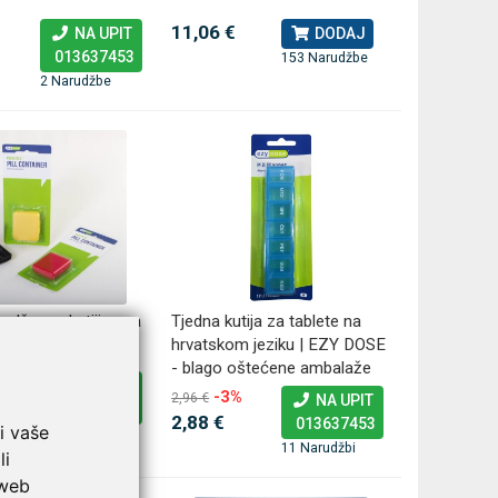
11,06 €
NA UPIT
DODAJ
013637453
153 Narudžbe
jedna
LEPU Armfit+ BP2 tlakomjer
MESI
2 Narudžbe
Novo
Novo
za nadlakticu s EKG-om
prijenosna 
sustav
107,50 €
DODAJ
Cijena na upit
013637453
a džepna kutijica za
Tjedna kutija za tablete na
hrvatskom jeziku | EZY DOSE
- blago oštećene ambalaže
NA UPIT
-3%
2,96 €
NA UPIT
013637453
2,88 €
013637453
i vaše
21 Narudžba
11 Narudžbi
li
 web