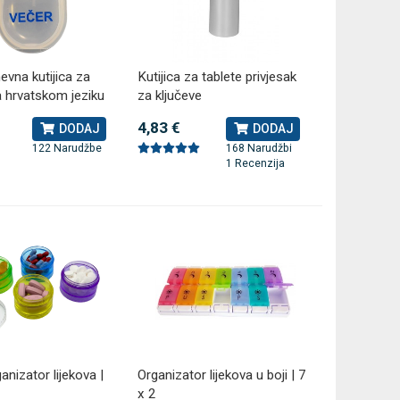
Antidekubitalni madrac FOFO
Rossmax GB
evna kutijica za
HF6001 s kompresorom | Kvantum-
Kutijica za tablete privjesak
tlakomjer 
a hrvatskom jeziku
za ključeve
tim
41,00 €
75,60 €
DODAJ
4,83 €
DODAJ
DODAJ
770 Narudžbi
122 Narudžbe
168 Narudžbi
2 Recenzije
1 Recenzija
anizator lijekova |
Organizator lijekova u boji | 7
x 2