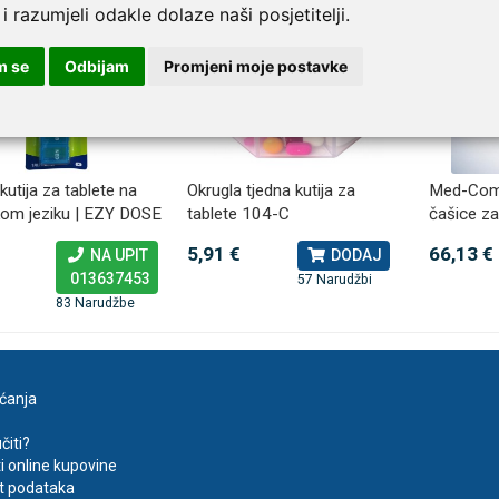
 i razumjeli odakle dolaze naši posjetitelji.
m se
Odbijam
Promjeni moje postavke
kutija za tablete na
Okrugla tjedna kutija za
Med-Comf
kom jeziku | EZY DOSE
tablete 104-C
čašice za
5,91 €
66,13 €
NA UPIT
DODAJ
013637453
57 Narudžbi
83 Narudžbe
aćanja
čiti?
ti online kupovine
t podataka