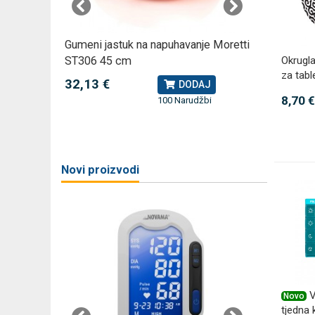
omjer za
Gumeni jastuk na napuhavanje Moretti
Rossmax
ST306 45 cm
kompreso
Okrugla
za tabl
32,13 €
79,49 
J
DODAJ
8,70 €
100 Narudžbi
žbi
a
Novi proizvodi
V
Novo
tjedna 