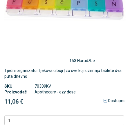
153 Narudžbe
Tjedni organizator lijekova u boji | za sve koji uzimaju tablete dva
puta dnevno
SKU
70309KV
Proizvođač
Apothecary - ezy dose
11,06 €
Dostupno