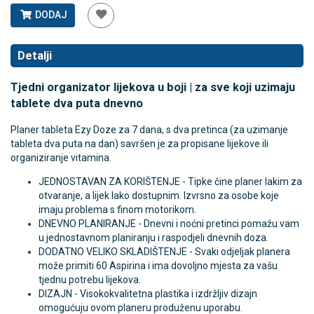
DODAJ
Detalji
Tjedni organizator lijekova u boji | za sve koji uzimaju
tablete dva puta dnevno
Planer tableta Ezy Doze za 7 dana, s dva pretinca (za uzimanje
tableta dva puta na dan) savršen je za propisane lijekove ili
organiziranje vitamina.
JEDNOSTAVAN ZA KORIŠTENJE - Tipke čine planer lakim za
otvaranje, a lijek lako dostupnim. Izvrsno za osobe koje
imaju problema s finom motorikom.
DNEVNO PLANIRANJE - Dnevni i noćni pretinci pomažu vam
u jednostavnom planiranju i raspodjeli dnevnih doza.
DODATNO VELIKO SKLADIŠTENJE - Svaki odjeljak planera
može primiti 60 Aspirina i ima dovoljno mjesta za vašu
tjednu potrebu lijekova.
DIZAJN - Visokokvalitetna plastika i izdržljiv dizajn
omogućuju ovom planeru produženu uporabu.