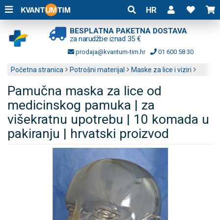
HR
BESPLATNA PAKETNA DOSTAVA
za narudžbe iznad 35 €
prodaja@kvantum-tim.hr
01 600 58 30
Početna stranica
Potrošni materijal
Maske za lice i viziri
Pamučna maska za lice od
medicinskog pamuka | za
višekratnu upotrebu | 10 komada u
pakiranju | hrvatski proizvod