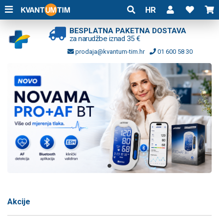
HR
Tlakomjeri
BESPLATNA PAKETNA DOSTAVA
za narudžbe iznad 35 €
Inhalatori
prodaja@kvantum-tim.hr
01 600 58 30
Medicinski proizvodi za osobnu upotrebu
Treća dob i pomagala za njegu
Kućna ljekarna
Zdravlje u vašem domu
Rehabilitacija i tijelo
Dječji program
Profesionalna dijagnostika
Oprema ordinacija
Medicinski instrumenti i posuđe
Akcije
Potrošni materijal