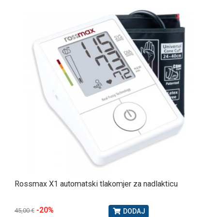
Hitna pomoć
Medicinske torbe i ampulariji
Novama
Rossmax X1 automatski tlakomjer za nadlakticu
-20%
45,00 €
DODAJ