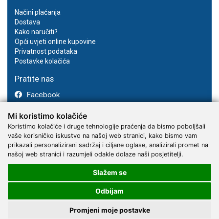
Načini plaćanja
Dostava
Kako naručiti?
Opći uvjeti online kupovine
Privatnost podataka
Postavke kolačića
Pratite nas
Facebook
Instagram
Mi koristimo kolačiće
Youtube
Koristimo kolačiće i druge tehnologije praćenja da bismo poboljšali
vaše korisničko iskustvo na našoj web stranici, kako bismo vam
prikazali personalizirani sadržaj i ciljane oglase, analizirali promet na
našoj web stranici i razumjeli odakle dolaze naši posjetitelji.
Slažem se
2017 - 2026 © Kvantum-tim d.o.o.
Odbijam
Promjeni moje postavke