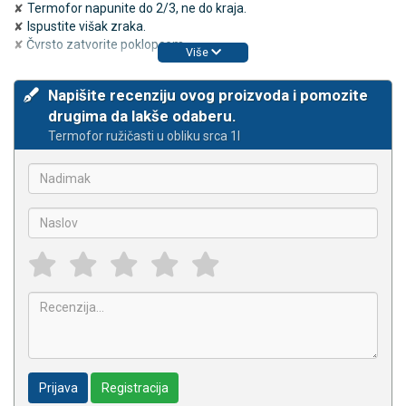
Termofor napunite do 2/3, ne do kraja.
✘
Ispustite višak zraka.
✘
Čvrsto zatvorite poklopcem.
✘
Više
Napišite recenziju ovog proizvoda i pomozite
drugima da lakše odaberu.
Termofor ružičasti u obliku srca 1l
Prijava
Registracija