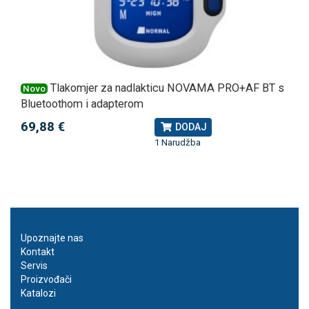
Tlakomjer za nadlakticu NOVAMA PRO+AF BT s
Novo
Bluetoothom i adapterom
69,88 €
DODAJ
1 Narudžba
Upoznajte nas
Kontakt
Servis
Proizvođači
Katalozi