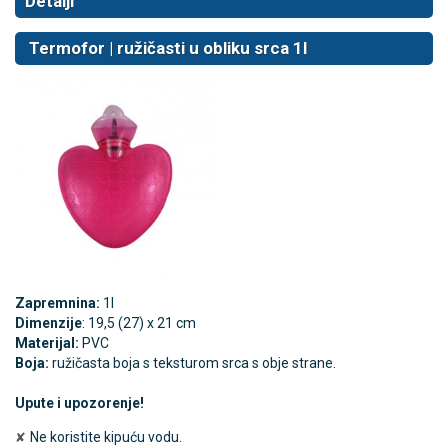
Detalji
Termofor | ružičasti u obliku srca 1l
Zapremnina:
1l
Dimenzije
: 19,5 (27) x 21 cm
Materijal:
PVC
Boja:
ružičasta boja s teksturom srca s obje strane.
Upute i upozorenje!
Ne koristite kipuću vodu.
✘