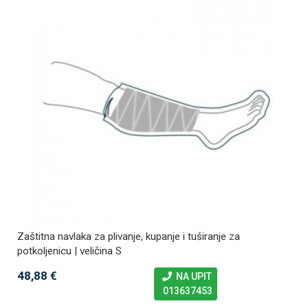
Zaštitna navlaka za plivanje, kupanje i tuširanje za
potkoljenicu | veličina S
48,88 €
NA UPIT
013637453