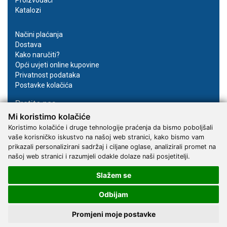
Katalozi
Načini plaćanja
Dostava
Kako naručiti?
Opći uvjeti online kupovine
Privatnost podataka
Postavke kolačića
Pratite nas
Mi koristimo kolačiće
Facebook
Koristimo kolačiće i druge tehnologije praćenja da bismo poboljšali
Instagram
vaše korisničko iskustvo na našoj web stranici, kako bismo vam
Youtube
prikazali personalizirani sadržaj i ciljane oglase, analizirali promet na
našoj web stranici i razumjeli odakle dolaze naši posjetitelji.
Slažem se
Odbijam
2017 - 2026 © Kvantum-tim d.o.o.
Promjeni moje postavke