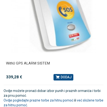
WithU GPS ALARM SISTEM
339,28 €
DODAJ
Ovdje možete pronaći dobar izbor punih i praznih ormarića i torbi
za prvu pomoć.
Ovdje pogledajte prazne torbe za hitnu pomoć
ili
već složene torbe
za hitnu pomoć
.