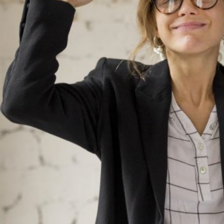
 NB500 profesionalni
Antidekubitalni madrac FOFO
rski inhalator
HF6002 s valjkastim zračnim
komorama i kompresorom |
€
DODAJ
Kvantum-tim
494 Narudžbe
150,36 €
15 Recenzija
DODAJ
546 Narudžbi