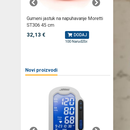
omjer za
Gumeni jastuk na napuhavanje Moretti
Rossmax
ST306 45 cm
kompreso
32,13 €
79,49 
J
DODAJ
100 Narudžbi
žbi
a
Novi proizvodi