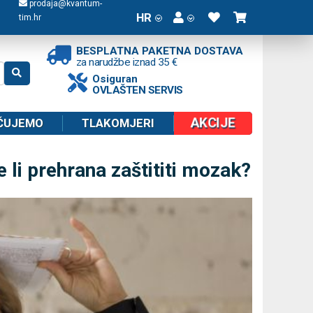
prodaja@kvantum-
HR
tim.hr
BESPLATNA PAKETNA DOSTAVA
za narudžbe iznad 35 €
Osiguran
OVLAŠTEN SERVIS
AKCIJE
ČUJEMO
TLAKOMJERI
 li prehrana zaštititi mozak?