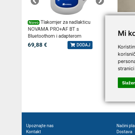
Flavonoi
 –
Tlakomjer za nadlakticu
VI
Novo
Novo
NOVAMA PRO+AF BT s
tjedna ku
Voće i po
Mi k
Bluetoothom i adapterom
djelovanj
2,75 €
J
69,88 €
DODAJ
Istraživa
Koristi
Alzheimer
korisni
mehanizm
persona
stranici
Prema miš
Ipak, za 
Slaže
Zaključak
zdravlju 
Upoznajte nas
Načini pl
Kontakt
Dostava