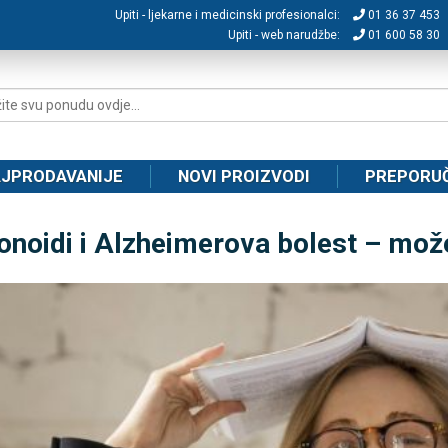
Upiti - ljekarne i medicinski profesionalci:
01 36 37 453
Upiti - web narudžbe:
01 600 58 30
JPRODAVANIJE
NOVI PROIZVODI
PREPORU
onoidi i Alzheimerova bolest – može