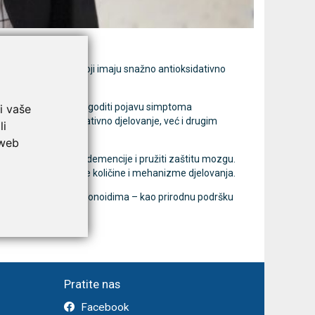
jedna
LEPU Armfit+ BP2 tlakomjer
MESI
Novo
Novo
za nadlakticu s EKG-om
dijagnostič
 – biljne spojeve koji imaju snažno antioksidativno
Cijena na upit
107,50 €
DODAJ
013637453
 čaja i kakaa, mogu odgoditi pojavu simptoma
i vaše
samo kroz antioksidativno djelovanje, već i drugim
li
 web
 smanjiti rizik od demencije i pružiti zaštitu mozgu.
 istražiti optimalne količine i mehanizme djelovanja.
e namirnice bogate flavonoidima – kao prirodnu podršku
Pratite nas
Facebook