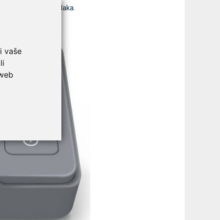
i mjerenja krvnog tlaka.
i vaše
li
 web