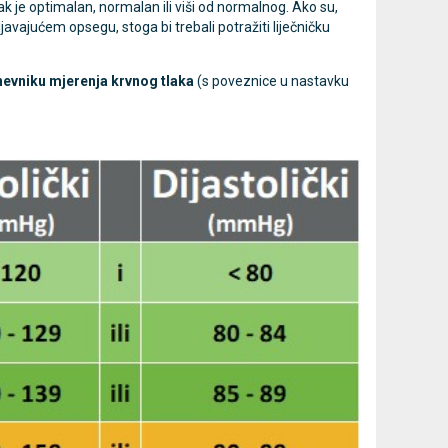
tlak je optimalan, normalan ili viši od normalnog. Ako su,
oljavajućem opsegu, stoga bi trebali potražiti liječničku
mjer
MESI mTABLET torba -
MESI
Novo
Novo
nevniku mjerenja krvnog tlaka
(s poveznice u nastavku
prijenosna torba za dijagnostički
dijagnostič
sustav
Cijena na upit
013637453
Cijena na upit
DODAJ
013637453