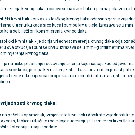
ti mjerenja krvnog tlaka u osnovi se na svim tlakomjerima prikazuju u tr
nalni kompresorski inhalator
Rossmax X5 tlakomjer za nadla
olički krvni tlak
- prikaz sistoličkog krvnog tlaka odnosno gornje vrijedn
rijama u trenutku kada srce kuca i pumpa krv u tijelo. Izražava se u mmHg (
 NB-500
ka koja se bilježi prilikom mjerenja krvnog tlaka.
€
80,25 €
DODAJ
DODAJ
stolički krvni tlak
- je donja vrijednost mjerenja krvnog tlaka koja označ
494 Narudžbe
2489 Narudžbi
đu dva otkucaja i puni se krvlju. Izražava se u mmHg (milimetrima žive). Dij
15 Recenzija
57 Recenzija
ikom mjerenja krvnog tlaka.
s
- je ritmičko proširenje i sužavanje arterija koje nastaje kao odgovor na
kada srce kuca, pumpa krv u arterije, što stvara privremeni porast pritis
jenu brzine otkucaja srca (broj otkucaja u minuti) i ritma srca, što mož
dinca.
 vrijednosti krvnog tlaka:
na početku spomenuli, izmjerili ste krvni tlak i dobili ste vrijednosti 
 oznaka, tablica uključuje i boje koje sugeriraju je li izmjereni krvni tla
ite kategoriju u koju spadate.