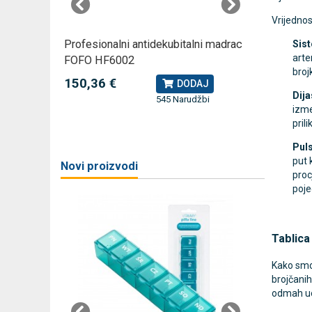
Vrijednos
rski
Profesionalni antidekubitalni madrac
Profesio
Sist
arte
FOFO HF6002
Rossmax
broj
150,36 €
79,49 
J
DODAJ
Dija
545 Narudžbi
izme
žbi
pril
a
Pul
put 
Novi proizvodi
proc
poje
Tablica
Kako smo 
brojčanih
odmah uoč