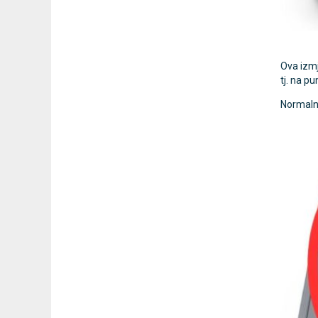
Ova izmj
tj. na p
Normalna