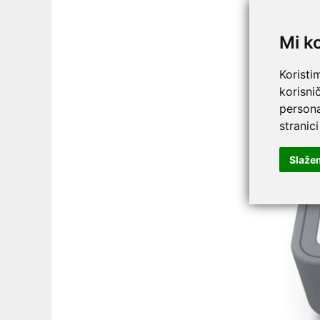
Druga, n
Mi k
Koristi
korisni
persona
stranici
Slaže