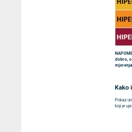
NAPOMENA
dobro, o
mjerenja
Kako i
Prikaz i
koji je 