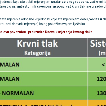
ijednosti koje ste dobili mjerenjem unutar
zelenog raspona
, vaš krvni 
ednosti u
narančastom ili crvenom rasponu
, vaš krvni tlak nije u zadov
TAMMY Pilla 7 × 4 – tjedna
LEPU Armfit+ BP2 tlako
Novo
tate mjerenja odnosno vrijednosti koje ste mjerenjem dobili,
vodite u d
 tablete
za nadlakticu s EKG-om
euzeti dnevnik mjerenja) kojeg pokažite svojem liječniku.
€
107,50 €
DODAJ
DODAJ
 na ovu poveznicu i preuzmite Dnevnik mjerenja krvnog tlaka
1 Narudžba