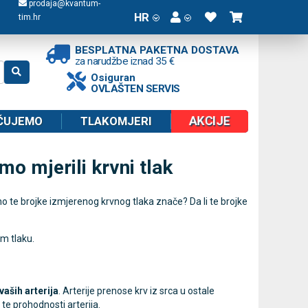
prodaja@kvantum-
HR
tim.hr
BESPLATNA PAKETNA DOSTAVA
za narudžbe iznad 35 €
Osiguran
OVLAŠTEN SERVIS
AKCIJE
ČUJEMO
TLAKOMJERI
o mjerili krvni tlak
čno te brojke izmjerenog krvnog tlaka znače? Da li te brojke
m tlaku.
 vaših arterija
. Arterije prenose krv iz srca u ostale
i te prohodnosti arterija.