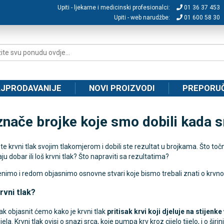
Upiti - ljekarne i medicinski profesionalci:
01 36 37 453
Upiti - web narudžbe:
01 600 58 30
JPRODAVANIJE
NOVI PROIZVODI
PREPORU
znače brojke koje smo dobili kada sm
 ste krvni tlak svojim tlakomjerom i dobili ste rezultat u brojkama. Što to
u dobar ili loš krvni tlak? Što napraviti sa rezultatima?
nimo i redom objasnimo osnovne stvari koje bismo trebali znati o krvno
rvni tlak?
k objasnit ćemo kako je krvni tlak
pritisak krvi koji djeluje na stijenke
jela.
Krvni tlak ovisi o snazi srca, koje pumpa krv kroz cijelo tijelo, i o širin