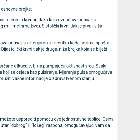
i osnovne brojke:
kticu
Jastuk protiv hemoroida promjera
Antidekubi
ost mjerenja krvnog tlaka koja označava pritisak u
milimetrima žive). Sistolički krvni tlak je prva i viša
45cm
HF6001
32,13 €
75,60 €
DODAJ
ava pritisak u arterijama u trenutku kada se srce opušta
100 Narudžbi
astolički krvni tlak je druga, niža brojka koja se bilježi
 srčane otkucaje, tj. na pumpajuću aktivnost srca. Svaki
ka koji se osjeća kao pulsiranje. Mjerenje pulsa omogućava
e pružiti važne informacije o zdravstvenom stanju
koje možete usporediti pomoću ove jednostavne tablice. Osim
k unutar "dobrog" ili "lošeg" raspona, omogućavajući vam da