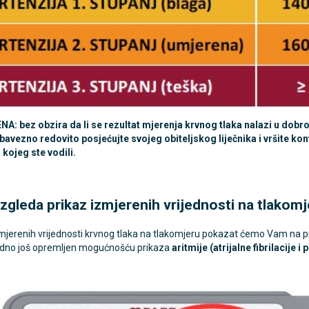
: bez obzira da li se rezultat mjerenja krvnog tlaka nalazi u dobrom
bavezno redovito posjećujte svojeg obiteljskog liječnika i vršite ko
 kojeg ste vodili.
zgleda prikaz izmjerenih vrijednosti na tlakomj
zmjerenih vrijednosti krvnog tlaka na tlakomjeru pokazat ćemo Vam na 
ujedno još opremljen mogućnošću prikaza
aritmije (atrijalne fibrilacije 