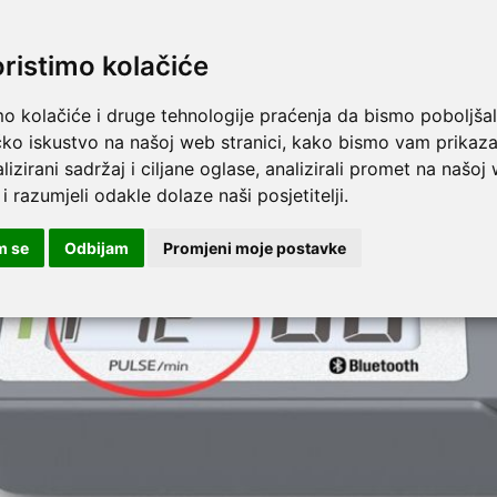
iža brojka je prikaz
dijastoličkog krvnog tlaka
odnosno donje vrijednost
oristimo kolačiće
mo kolačiće i druge tehnologije praćenja da bismo poboljšal
čko iskustvo na našoj web stranici, kako bismo vam prikaza
lizirani sadržaj i ciljane oglase, analizirali promet na našoj
 i razumjeli odakle dolaze naši posjetitelji.
m se
Odbijam
Promjeni moje postavke