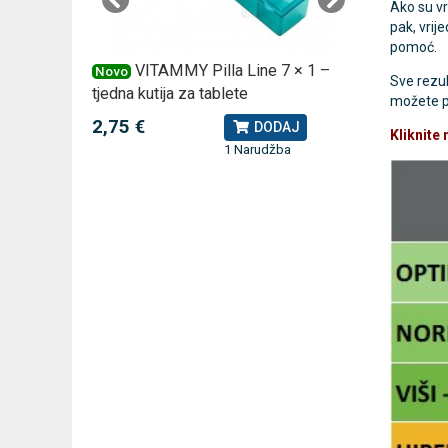
Ako su vr
pak, vrij
pomoć.
 –
VITAMMY Pilla Line 7 × 1 –
VI
Novo
Novo
Sve rezul
tjedna kutija za tablete
kutija za
možete pr
2,75 €
10,74 
J
DODAJ
Kliknite
1 Narudžba