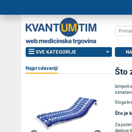
SVE KATEGORIJE
NA
Najprodavaniji
Što 
Izmjerili
označavaj
Stoga kre
Što je k
Za početa
dijelove ti