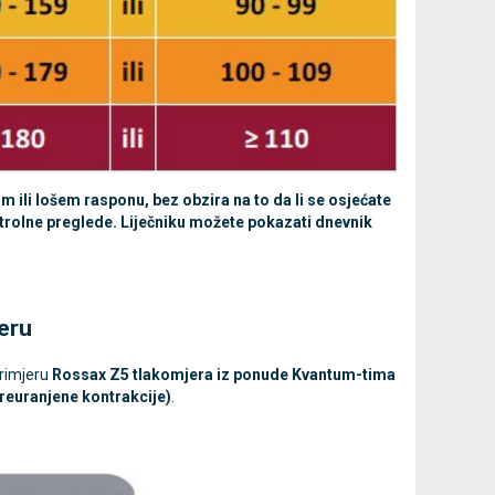
 ili lošem rasponu, bez obzira na to da li se osjećate
ntrolne preglede. Liječniku možete pokazati dnevnik
eru
primjeru
Rossax Z5 tlakomjera iz ponude Kvantum-tima
i preuranjene kontrakcije)
.