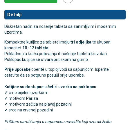
Detalji
Diskretan način za nošenje tableta sa zanimljivim i modernim
uzorcima.
Kompaktne kutijice za tablete imaju
tri odjeljka
te ukupan
kapacitet
10 -12 tableta
.
Prikladno za kraća putovanja ili nošenje tableta kroz dan.
Poklopac kutijice se otvara pritiskom na gumb.
Prije uporabe
operite u toploj vodi sa sapunicom. Isperite i
ostavite da se potpuno posuši prije uporabe.
Kutijice su dostupne u četiri uzorka na poklopcu:
✓
crno bijelim uzorkom
✓
motivom Pariza
✓
motivom zečića na plavoj pozadini
✓
srce na crvenoj pozadini
Prilikom naručivanja u napomenu navedite koji uzorak želite.