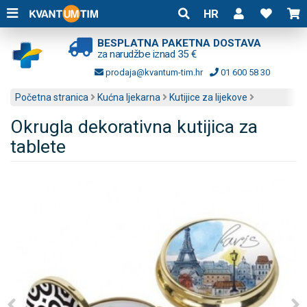
HR
BESPLATNA PAKETNA DOSTAVA
za narudžbe iznad 35 €
prodaja@kvantum-tim.hr
01 600 58 30
Početna stranica
Kućna ljekarna
Kutijice za lijekove
Okrugla dekorativna kutijica za
tablete