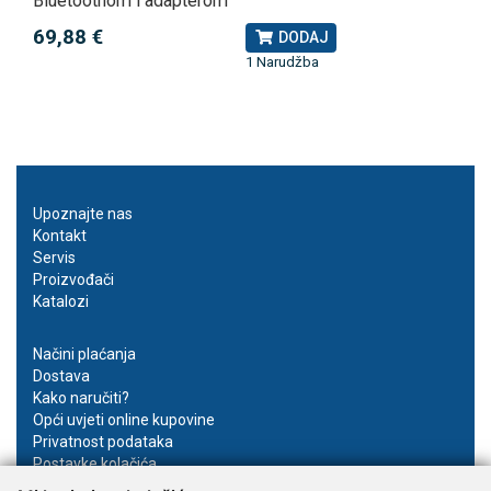
Bluetoothom i adapterom
69,88 €
DODAJ
1 Narudžba
Upoznajte nas
Kontakt
Servis
Proizvođači
Katalozi
Načini plaćanja
Dostava
Kako naručiti?
Opći uvjeti online kupovine
Privatnost podataka
Postavke kolačića