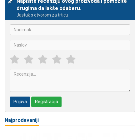
Napišite recenziju ovog proizvoda i pomozite
drugima da lakše odaberu.
Jastuk s otvorom za trticu
Prijava
Registracija
Najprodavaniji