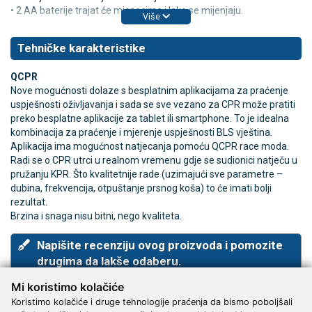
• 2 AA baterije trajat će mjesecima i lako se mijenjaju.
Više
Tehničke karakteristike
QCPR
Nove mogućnosti dolaze s besplatnim aplikacijama za praćenje
uspješnosti oživljavanja i sada se sve vezano za CPR može pratiti
preko besplatne aplikacije za tablet ili smartphone. To je idealna
kombinacija za praćenje i mjerenje uspješnosti BLS vještina.
Aplikacija ima mogućnost natjecanja pomoću QCPR race moda.
Radi se o CPR utrci u realnom vremenu gdje se sudionici natječu u
pružanju KPR. Što kvalitetnije rade (uzimajući sve parametre –
dubina, frekvencija, otpuštanje prsnog koša) to će imati bolji
rezultat.
Brzina i snaga nisu bitni, nego kvaliteta.
Napišite recenziju ovog proizvoda i pomozite
drugima da lakše odaberu.
Obitelj »Little Family QCPR« za učenje oživljavanja - Little
Mi koristimo kolačiće
Anne QCPR, Little Junior QCPR & Little Baby QCPR –
Koristimo kolačiće i druge tehnologije praćenja da bismo poboljšali
komplet