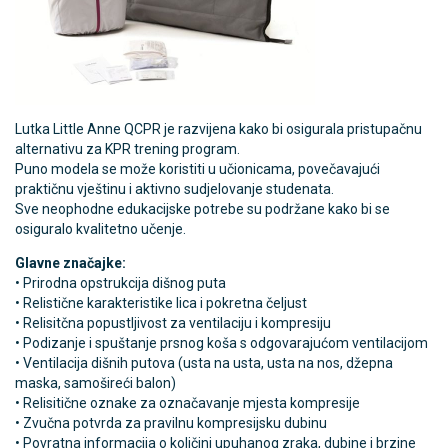
Lutka Little Anne QCPR je razvijena kako bi osigurala pristupačnu
alternativu za KPR trening program.
Puno modela se može koristiti u učionicama, povečavajući
praktičnu vještinu i aktivno sudjelovanje studenata.
Sve neophodne edukacijske potrebe su podržane kako bi se
osiguralo kvalitetno učenje.
Glavne značajke:
• Prirodna opstrukcija dišnog puta
• Relistične karakteristike lica i pokretna čeljust
• Relisitčna popustljivost za ventilaciju i kompresiju
• Podizanje i spuštanje prsnog koša s odgovarajućom ventilacijom
• Ventilacija dišnih putova (usta na usta, usta na nos, džepna
maska, samošireći balon)
• Relisitične oznake za označavanje mjesta kompresije
• Zvučna potvrda za pravilnu kompresijsku dubinu
• Povratna informacija o količini upuhanog zraka, dubine i brzine