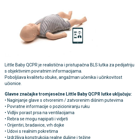
Little Baby QCPR je realistična i pristupačna BLS lutka za pedijatriju
s objektivnim povratnim informacijama.
Poboljšava kvalitetu obuke, angažman učenika i učinkovitost
učionice.
Glavne značajke tromjesečne Little Baby QCPR lutke uključuju:
• Naginjanje glave s otvorenim / zatvorenim dišnim putevima
• Povratne informacije o pozicioniranju ruku
• Vidljiv porast prsa na ventilacijama
• Rebra se mogu napipati i vidjeti
• Orijentiri, bradavice, vrh dojke
• Udovi s realnim pokretima
• Izdržljiva konstrukcija realne duljine i težine