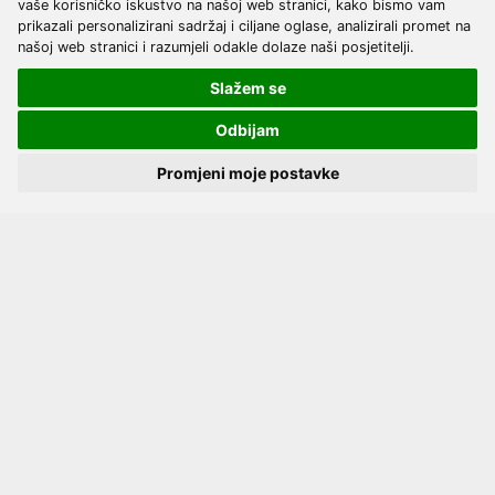
vaše korisničko iskustvo na našoj web stranici, kako bismo vam
prikazali personalizirani sadržaj i ciljane oglase, analizirali promet na
našoj web stranici i razumjeli odakle dolaze naši posjetitelji.
Slažem se
Odbijam
Promjeni moje postavke
Prijava
Registracija
Najprodavaniji