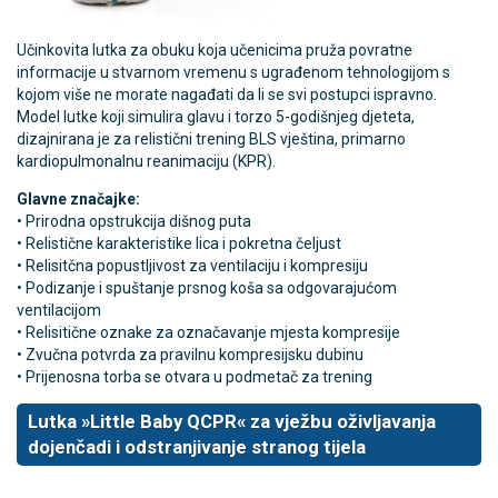
Učinkovita lutka za obuku koja učenicima pruža povratne
informacije u stvarnom vremenu s ugrađenom tehnologijom s
kojom više ne morate nagađati da li se svi postupci ispravno.
Model lutke koji simulira glavu i torzo 5-godišnjeg djeteta,
dizajnirana je za relistični trening BLS vještina, primarno
kardiopulmonalnu reanimaciju (KPR).
Glavne značajke:
• Prirodna opstrukcija dišnog puta
• Relistične karakteristike lica i pokretna čeljust
• Relisitčna popustljivost za ventilaciju i kompresiju
• Podizanje i spuštanje prsnog koša sa odgovarajućom
ventilacijom
• Relisitične oznake za označavanje mjesta kompresije
• Zvučna potvrda za pravilnu kompresijsku dubinu
• Prijenosna torba se otvara u podmetač za trening
Lutka »Little Baby QCPR« za vježbu oživljavanja
dojenčadi i odstranjivanje stranog tijela