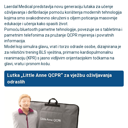
Laerdal Medical predstavlja novu generaciju lutaka za učenje
oživljavanja i defibrilacije pomoću korištenja modernih tehnologija
kojima smo svakodnevno okruženi s ciljem poticanja masovnije
edukacije i učenja kako spasiti život.
Pomoću bluetooth pametne tehnologije, povezuje se s tabletima i
pametnim telefonima za pružanje QCPR mjerenja i povratnih
informacija.
Model koji simulira glavu, vrat i torzo odrasle osobe, dizajnirana je
za relistični trening BLS vještina, primarno kardiopulmonalnu
reanimaciju (KPR) s jasno vidljivim orijentacijskim točkama na
glavi, vratu i prsnom košu.
Lutka „Little Anne QCPR“ za vježbu oživljavanja
odraslih