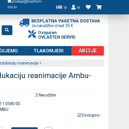
prodaja@kvantum-
HR
tim.hr
BESPLATNA PAKETNA DOSTAVA
za narudžbe iznad 35 €
Osiguran
OVLAŠTEN SERVIS
AKCIJE
ČUJEMO
TLAKOMJERI
edukaciju reanimacije
dukaciju reanimacije Ambu-
2 Narudžbe
7.1.0580.00
MBU
Dostupno