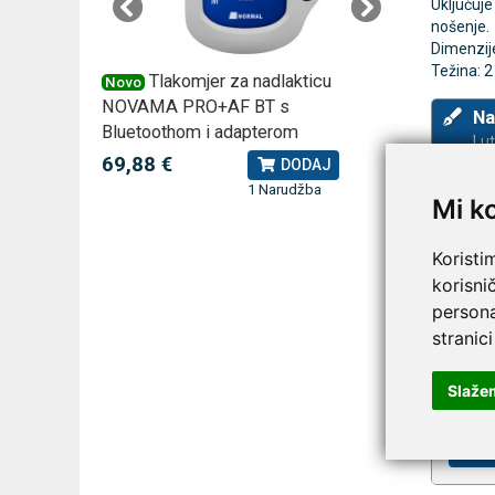
Uključuje
nošenje.
Dimenzije
Težina: 2
 –
Tlakomjer za nadlakticu
VI
Novo
Novo
NOVAMA PRO+AF BT s
tjedna ku
Na
Bluetoothom i adapterom
2,75 €
Lu
J
69,88 €
DODAJ
1 Narudžba
Mi k
Koristi
korisni
persona
stranici
Slaže
Prija