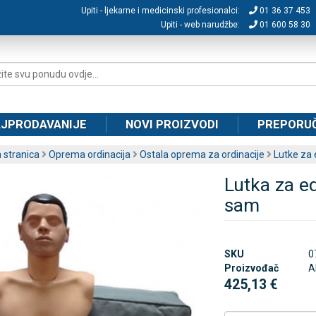
Upiti - ljekarne i medicinski profesionalci:
01 36 37 453
Upiti - web narudžbe:
01 600 58 30
JPRODAVANIJE
NOVI PROIZVODI
PREPORU
 stranica
Oprema ordinacija
Ostala oprema za ordinacije
Lutke za 
Lutka za e
sam
SKU
0
Proizvođač
A
425,13 €