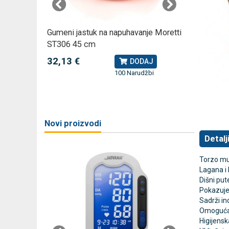
omjer za
Gumeni jastuk na napuhavanje Moretti
Rossmax
ST306 45 cm
kompreso
32,13 €
79,49 
J
DODAJ
100 Narudžbi
žbi
a
Novi proizvodi
Detalj
Torzo mu
Lagana i 
Dišni pu
Pokazuje 
Sadrži in
Omogućava
Higijensk