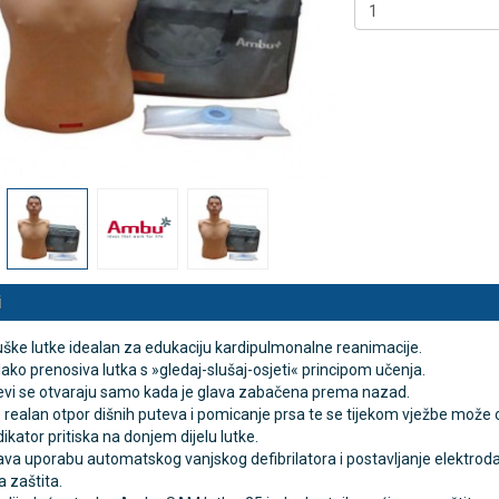
 NB500 profesionalni
Antidekubitalni madrac FOFO
rski inhalator
HF6002 s valjkastim zračnim
komorama i kompresorom |
€
DODAJ
Kvantum-tim
494 Narudžbe
150,36 €
15 Recenzija
DODAJ
546 Narudžbi
i
ške lutke idealan za edukaciju kardipulmonalne reanimacije.
lako prenosiva lutka s »gledaj-slušaj-osjeti« principom učenja.
tevi se otvaraju samo kada je glava zabačena prema nazad.
realan otpor dišnih puteva i pomicanje prsa te se tijekom vježbe može osj
dikator pritiska na donjem dijelu lutke.
 uporabu automatskog vanjskog defibrilatora i postavljanje elektroda 
a zaštita.