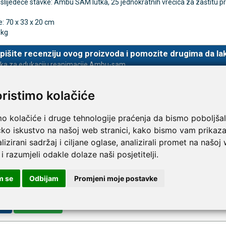
 slijedeće stavke: Ambu SAM lutka, 25 jednokratnih vrećica za zaštitu pri
: 70 x 33 x 20 cm
 kg
TAMMY Pilla Line 7 × 1 –
VITAMMY Pilla 7 × 4 – t
Novo
tija za tablete
kutija za tablete
pišite recenziju ovog proizvoda i pomozite drugima da la
10,74 €
tka za edukaciju reanimacije Ambu-sam
DODAJ
DODAJ
1 Narudžba
1 Narudžba
oristimo kolačiće
mo kolačiće i druge tehnologije praćenja da bismo poboljšal
čko iskustvo na našoj web stranici, kako bismo vam prikaza
lizirani sadržaj i ciljane oglase, analizirali promet na našoj
 i razumjeli odakle dolaze naši posjetitelji.
m se
Odbijam
Promjeni moje postavke
va
Registracija