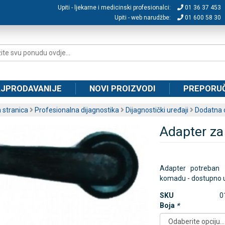
Upiti - ljekarne i medicinski profesionalci:
01 36 37 453
Upiti - web narudžbe:
01 600 58 30
JPRODAVANIJE
NOVI PROIZVODI
PREPORU
 stranica
Profesionalna dijagnostika
Dijagnostički uređaji
Dodatna o
Adapter za
Adapter potreban z
komadu - dostupno u p
SKU
0
Boja
*