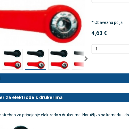
 NB500 profesionalni
Rossmax X5 tlakomjer za nadla
* Obavezna polja
rski inhalator
4,63 €
€
80,25 €
DODAJ
DODAJ
494 Narudžbe
2489 Narudžbi
15 Recenzija
57 Recenzija
i
er za elektrode s drukerima
otreban za pripajanje elektroda s drukerima. Naručljivo po komadu - dost