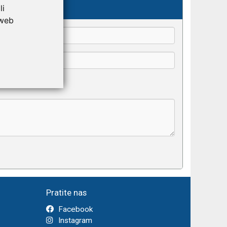
kše odaberu.
li
 web
Pratite nas
Facebook
Instagram