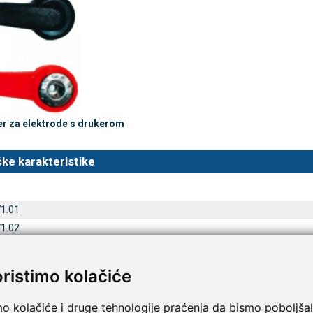
TAMMY Pilla 7 × 4 – tjedna
LEPU Armfit+ BP2 tlako
Novo
 tablete
za nadlakticu s EKG-om
€
107,50 €
DODAJ
DODAJ
1 Narudžba
r za elektrode s drukerom
ke karakteristike
71.01
71.02
71.03
71.04
oristimo kolačiće
71.05
mo kolačiće i druge tehnologije praćenja da bismo poboljšal