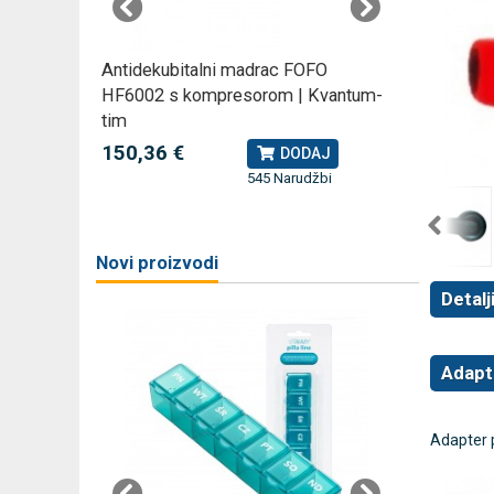
rski
Antidekubitalni madrac FOFO
Rossmax
HF6002 s kompresorom | Kvantum-
kompreso
tim
79,49 
J
150,36 €
DODAJ
545 Narudžbi
žbi
a
Novi proizvodi
Detalj
Adapt
Adapter p