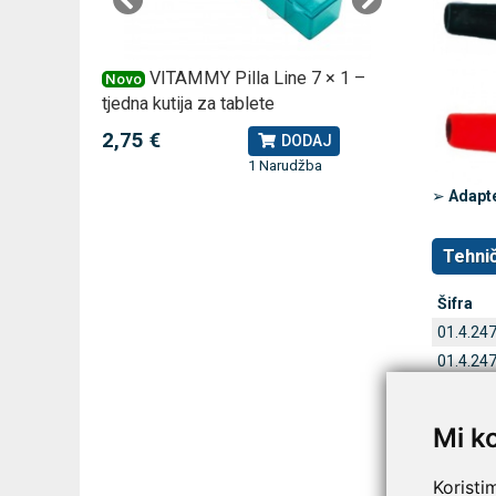
 –
VITAMMY Pilla Line 7 × 1 –
VI
Novo
Novo
tjedna kutija za tablete
kutija za
2,75 €
10,74 
J
DODAJ
1 Narudžba
➢
Adapte
Tehnič
Šifra
01.4.24
01.4.24
01.4.24
01.4.24
Mi k
01.4.24
Koristi