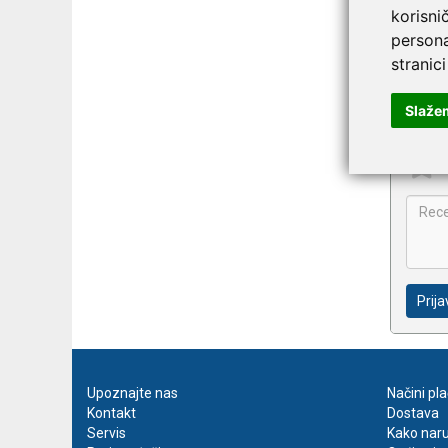
Na
korisni
Ada
persona
stranici
Slaže
Prija
Upoznajte nas
Načini pl
Kontakt
Dostava
Servis
Kako naru