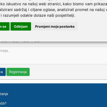
pišite recenziju ovog proizvoda i pomozite drugima da la
čko iskustvo na našoj web stranici, kako bismo vam prikaza
pter za elektrode s drukerima
lizirani sadržaj i ciljane oglase, analizirali promet na našoj
 i razumjeli odakle dolaze naši posjetitelji.
m se
Odbijam
Promjeni moje postavke
va
Registracija
aćanja
čiti?