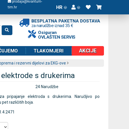
prodaja@kvantum-
HR
tim.hr
BESPLATNA PAKETNA DOSTAVA
za narudžbe iznad 35 €
Osiguran
OVLAŠTEN SERVIS
AKCIJE
ČUJEMO
TLAKOMJERI
prema i rezervni dijelovi za EKG-ove
 elektrode s drukerima
24 Narudžbe
a pripajanje elektroda s drukerima. Naručljivo po
et različitih boja.
1.4.2471