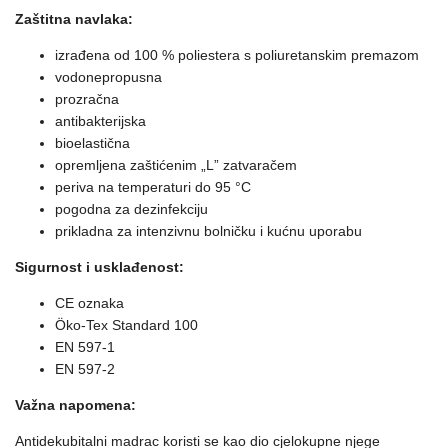
Zaštitna navlaka:
izrađena od 100 % poliestera s poliuretanskim premazom
vodonepropusna
prozračna
antibakterijska
bioelastična
opremljena zaštićenim „L” zatvaračem
periva na temperaturi do 95 °C
pogodna za dezinfekciju
prikladna za intenzivnu bolničku i kućnu uporabu
Sigurnost i usklađenost:
CE oznaka
Öko-Tex Standard 100
EN 597-1
EN 597-2
Važna napomena:
Antidekubitalni madrac koristi se kao dio cjelokupne njege