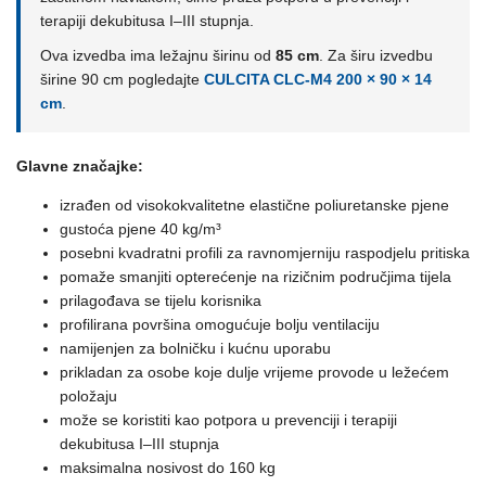
terapiji dekubitusa I–III stupnja.
Ova izvedba ima ležajnu širinu od
85 cm
. Za širu izvedbu
širine 90 cm pogledajte
CULCITA CLC-M4 200 × 90 × 14
cm
.
Glavne značajke:
izrađen od visokokvalitetne elastične poliuretanske pjene
gustoća pjene 40 kg/m³
posebni kvadratni profili za ravnomjerniju raspodjelu pritiska
pomaže smanjiti opterećenje na rizičnim područjima tijela
prilagođava se tijelu korisnika
profilirana površina omogućuje bolju ventilaciju
namijenjen za bolničku i kućnu uporabu
prikladan za osobe koje dulje vrijeme provode u ležećem
položaju
može se koristiti kao potpora u prevenciji i terapiji
dekubitusa I–III stupnja
maksimalna nosivost do 160 kg