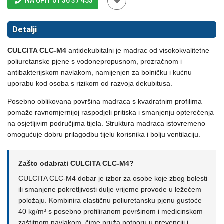
NA UPIT 01 36 37 453
Detalji
CULCITA CLC-M4
antidekubitalni je madrac od visokokvalitetne
poliuretanske pjene s vodonepropusnom, prozračnom i
antibakterijskom navlakom, namijenjen za bolničku i kućnu
uporabu kod osoba s rizikom od razvoja dekubitusa.
Posebno oblikovana površina madraca s kvadratnim profilima
pomaže ravnomjernijoj raspodjeli pritiska i smanjenju opterećenja
na osjetljivim područjima tijela. Struktura madraca istovremeno
omogućuje dobru prilagodbu tijelu korisnika i bolju ventilaciju.
Zašto odabrati CULCITA CLC-M4?
CULCITA CLC-M4 dobar je izbor za osobe koje zbog bolesti
ili smanjene pokretljivosti dulje vrijeme provode u ležećem
položaju. Kombinira elastičnu poliuretansku pjenu gustoće
40 kg/m³ s posebno profiliranom površinom i medicinskom
zaštitnom navlakom, čime pruža potporu u prevenciji i