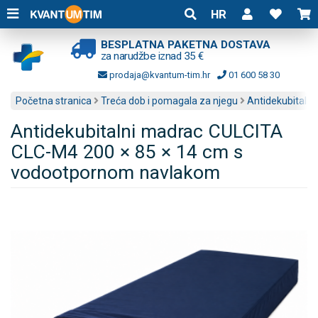
HR
BESPLATNA PAKETNA DOSTAVA
za narudžbe iznad 35 €
prodaja@kvantum-tim.hr
01 600 58 30
Početna stranica
Treća dob i pomagala za njegu
Antidekubitalni
Antidekubitalni madrac CULCITA
CLC-M4 200 × 85 × 14 cm s
vodootpornom navlakom