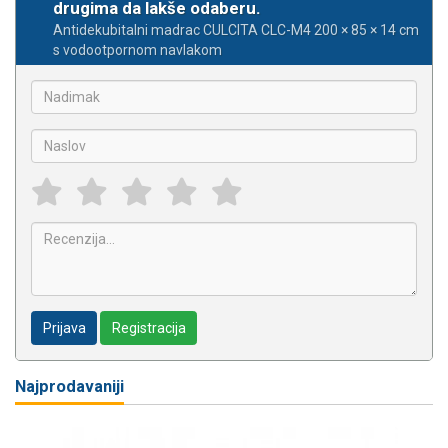
drugima da lakše odaberu.
Antidekubitalni madrac CULCITA CLC-M4 200 × 85 × 14 cm
s vodootpornom navlakom
Prijava
Registracija
Najprodavaniji