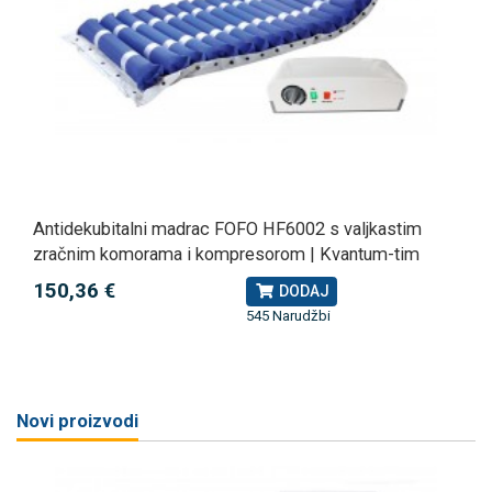
Antidekubitalni madrac FOFO HF6002 s valjkastim
zračnim komorama i kompresorom | Kvantum-tim
150,36 €
DODAJ
545 Narudžbi
Novi proizvodi