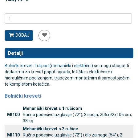
DODAJ
Detalji
Bolnički kreveti Tulipan (mehanički i električni)
se mogu obogatiti
dodacima za krevet poput ograda, ležišta s električnim i
hidrauličnim podizanjem, trapezom montažnim ili samostojećim
te kompletom kotačića.
Bolnički kreveti
Mehanički krevet s 1 ručicom
MI100
Ručno podesivo uzglavlje (72°); 3 spoja; 206x92x106 cm;
38 kg
Mehanički krevet s 2 ručice
MI110
Ručno podesivo uzglavlje (72°) i dio za noge (54°); 2