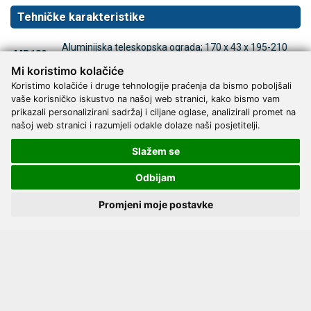
Tehničke karakteristike
Aluminijska teleskopska ograda; 170 x 43 x 195-210
MP180
cm
Mi koristimo kolačiće
Čelična ograda bijele boje; do 222 cm dužine i 43 cm
Koristimo kolačiće i druge tehnologije praćenja da bismo poboljšali
MP181
visine
vaše korisničko iskustvo na našoj web stranici, kako bismo vam
Teleskopska ograda od kromiranog čelika, par;
prikazali personalizirani sadržaj i ciljane oglase, analizirali promet na
MI175
196x206x44cm
našoj web stranici i razumjeli odakle dolaze naši posjetitelji.
MI190*
Okvir ležišta s hidrauličnim podizanjem (40 - 80 cm)
Slažem se
MI195*
Okvir ležišta s električnim podizanjem (40 - 80 cm)
Odbijam
Montažni trapez za krevet; Ø 30 mm; max.
MI094
opterećenje 75 kg
Promjeni moje postavke
MI097
Samostojeći trapez; Ø30 mm; max. opterećenje 75kg
MIR050
Trapez (drška + remen)
MPR051
Komplet 4 kotačića s kočnicom; Ø 125 mm
* Nije dostupno za modele MI130 i MI140.
Više