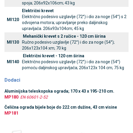
spoja; 206x92x106cm; 43 kg
Električni krevet
Električno podesivo uzglavlje (72°) i dio za noge (54°) s 2
MI120
odvojena motora; upravljanje preko daljinskog
upravljača. 206x93x104cm; 45 kg
Mehanički krevet s 2 ručice - 120 cm širina
MI130
Ručno podesivo uzglavlje (72°) i dio za noge (54°);
206x123x104 xm; 70 kg
Električni krevet - 120 cm širina
MI140
Električno podesivo uzglavlje (72°) i dio za noge (54°)
pomoću daljinskog upravljača; 206x123x 104 cm; 75 kg
Dodaci
Aluminijska teleskopska ograda; 170 x 43 x 195-210 cm.
MP180
EN 60601-2-52
Čelična ograda bijele boje do 222 cm dužine, 43 cm visine
MP181