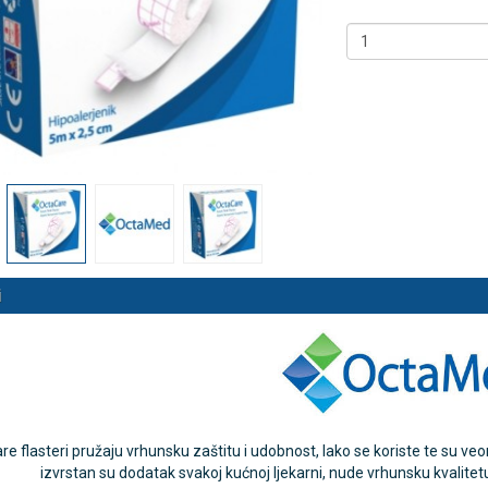
 NB500 profesionalni
Antidekubitalni madrac FOFO
rski inhalator
HF6002 s valjkastim zračnim
komorama i kompresorom |
€
DODAJ
Kvantum-tim
494 Narudžbe
150,36 €
15 Recenzija
DODAJ
546 Narudžbi
i
e flasteri pružaju vrhunsku zaštitu i udobnost, lako se koriste te su ve
izvrstan su dodatak svakoj kućnoj ljekarni, nude vrhunsku kvalitetu 