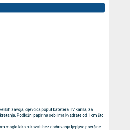
jedna
LEPU Armfit+ BP2 tlakomjer
MESI
Novo
Novo
za nadlakticu s EKG-om
prijenosna 
sustav
107,50 €
DODAJ
Cijena na upit
013637453
likih zavoja, cijevčica poput katetera i IV kanila, za
du kretanja. Podložni papir na sebi ima kvadrate od 1 cm što
kom moglo lako rukovati bez dodirivanja ljepljive površine.