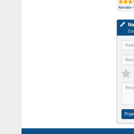
Renata
Na
Ela
Prija