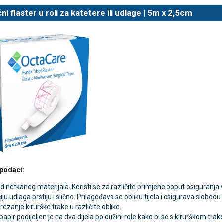
čni flaster u roli za katetere ili udlage | 5m x 2,5cm
TAMMY Pilla Line 7 × 1 –
VITAMMY Pilla 7 × 4 – t
Novo
tija za tablete
kutija za tablete
10,74 €
DODAJ
DODAJ
1 Narudžba
1 Narudžba
 podaci:
d netkanog materijala. Koristi se za različite primjene poput osiguranja ve
ciju udlaga prstiju i slično. Prilagođava se obliku tijela i osigurava slobo
rezanje kirurške trake u različite oblike.
papir podijeljen je na dva dijela po dužini role kako bi se s kirurškom tra