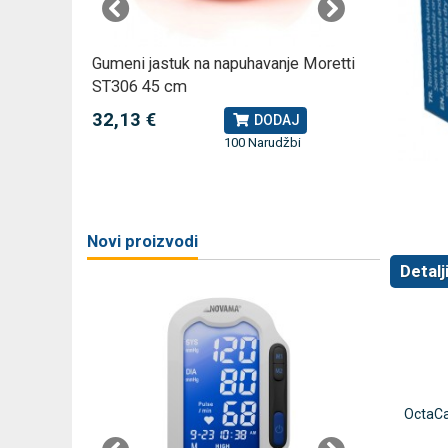
omjer za
Gumeni jastuk na napuhavanje Moretti
Rossmax
ST306 45 cm
kompreso
32,13 €
79,49 
J
DODAJ
100 Narudžbi
žbi
a
Novi proizvodi
Detalj
OctaCar