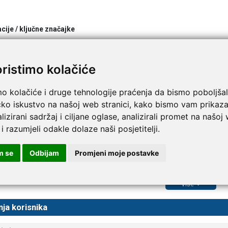
cije / ključne značajke
žno prijanja na kožu i cijevi radi dobrog fiksiranja
poalergenski - pogodan je za osjetljivu kožu
oristimo kolačiće
opustan je za zrak - omogućava koži disanje
opušta rendgenske zrake
ko se reže na potrebne formate zbog iscrtane poleđine (podložnog papi
mo kolačiće i druge tehnologije praćenja da bismo poboljšal
aktičan i jednostavan za stavljanje/skidanje
čko iskustvo na našoj web stranici, kako bismo vam prikaza
tavlja minimalne tragove nakon skidanja
lizirani sadržaj i ciljane oglase, analizirali promet na našoj
e sterilan
 i razumjeli odakle dolaze naši posjetitelji.
edostrožnosti:
m se
Odbijam
Promjeni moje postavke
 nanosite izravno na rane.
 skidanja trake, skidajte ju polako u smjeru rasta dlaka na tijelu kako bis
Više
nja korisnika