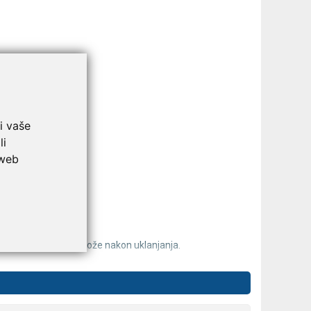
ra trake)
i vaše
li
 web
te spriječili ozljede kože nakon uklanjanja.