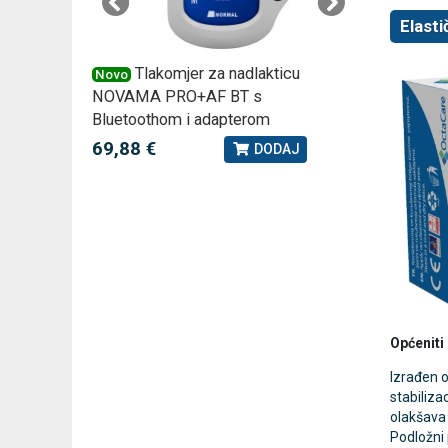
Elasti
 –
Tlakomjer za nadlakticu
VI
Novo
Novo
NOVAMA PRO+AF BT s
tjedna ku
Bluetoothom i adapterom
2,75 €
J
69,88 €
DODAJ
Općeniti
Izrađen o
stabiliza
olakšava 
Podložni 