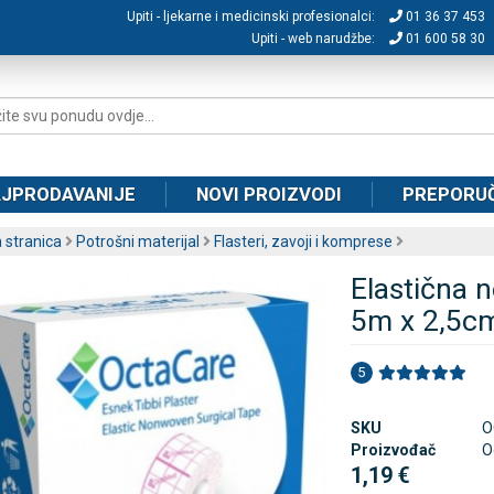
Upiti - ljekarne i medicinski profesionalci:
01 36 37 453
Upiti - web narudžbe:
01 600 58 30
JPRODAVANIJE
NOVI PROIZVODI
PREPORU
 stranica
Potrošni materijal
Flasteri, zavoji i komprese
Elastična n
5m x 2,5c
5
SKU
O
Proizvođač
O
1,19 €