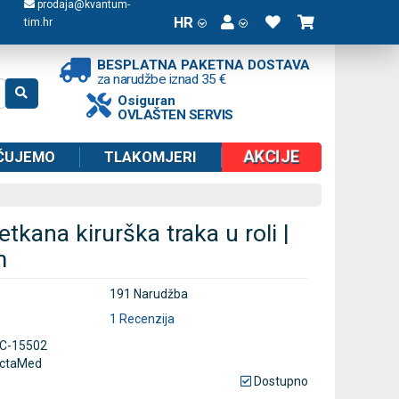
prodaja@kvantum-
HR
tim.hr
BESPLATNA PAKETNA DOSTAVA
za narudžbe iznad 35 €
Osiguran
OVLAŠTEN SERVIS
AKCIJE
ČUJEMO
TLAKOMJERI
etkana kirurška traka u roli |
m
191 Narudžba
1 Recenzija
C-15502
ctaMed
Dostupno