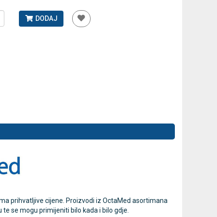
DODAJ
Antidekubitalni madrac FOFO
Rossmax GB
HF6001 s kompresorom | Kvantum-
tlakomjer 
tim
41,00 €
75,60 €
DODAJ
770 Narudžbi
2 Recenzije
oma prihvatljive cijene. Proizvodi iz OctaMed asortimana
te se mogu primijeniti bilo kada i bilo gdje.