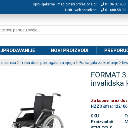
Upiti - ljekarne i medicinski profesionalci:
01 36 37 453
Upiti - web narudžbe:
01 600 58 30
JPRODAVANIJE
NOVI PROIZVODI
PREPORU
 stranica
Treća dob i pomagala za njegu
Pomagala za kretanje
Inv
FORMAT 3.9
invalidska 
Za kupovinu uz do
HZZO šifra: 12210
SKU
F
Proizvođač
M