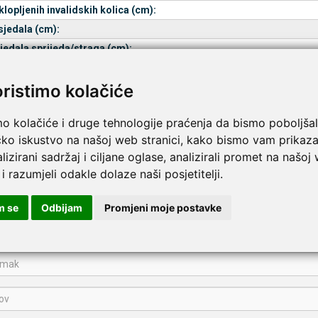
klopljenih invalidskih kolica (cm):
sjedala (cm):
sjedala sprijeda/straga (cm):
visina (cm):
oristimo kolačiće
naslona (cm):
s osloncima nogu (cm):
mo kolačiće i druge tehnologije praćenja da bismo poboljšal
t (kg):
čko iskustvo na našoj web stranici, kako bismo vam prikaza
nvalidskih kolica (kg):
lizirani sadržaj i ciljane oglase, analizirali promet na našoj
težina (kg):
 i razumjeli odakle dolaze naši posjetitelji.
Više
i kotači (cm):
m se
Odbijam
Promjeni moje postavke
pišite recenziju ovog proizvoda i pomozite drugima da la
MAT 3.940 sklopiva lagana invalidska kolica | širina sjedala 46 cm