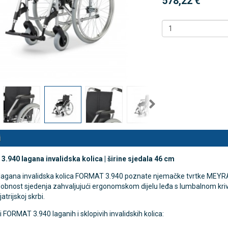
578,22 €
nalni kompresorski inhalator
Rossmax X5 tlakomjer za nadla
 NB-500
€
80,25 €
DODAJ
DODAJ
494 Narudžbe
2489 Narudžbi
15 Recenzija
57 Recenzija
i
.940 lagana invalidska kolica | širine sjedala 46 cm
 lagana invalidska kolica FORMAT 3.940 poznate njemačke tvrtke MEYRA 
obnost sjedenja zahvaljujući ergonomskom dijelu leđa s lumbalnom kriv
ijatrijskoj skrbi.
 FORMAT 3.940 laganih i sklopivih invalidskih kolica: