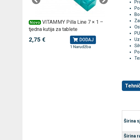
Pro
Po
Boč
Zak
 –
VITAMMY Pilla Line 7 × 1 –
VI
Novo
Novo
Os
tjedna kutija za tablete
kutija za
PU
2,75 €
10,74 
Uz
J
DODAJ
Sil
1 Narudžba
Pog
Te
Tehnič
Širina s
Širina r