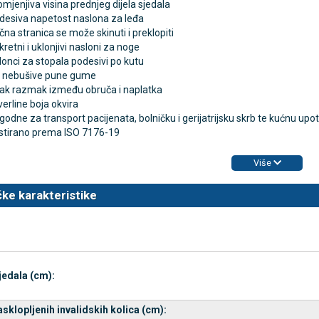
mjenjiva visina prednjeg dijela sjedala
desiva napetost naslona za leđa
na stranica se može skinuti i preklopiti
retni i uklonjivi nasloni za noge
TAMMY Pilla 7 × 4 – tjedna
LEPU Armfit+ BP2 tlako
Novo
lonci za stopala podesivi po kutu
 tablete
za nadlakticu s EKG-om
 nebušive pune gume
€
107,50 €
ak razmak između obruča i naplatka
DODAJ
DODAJ
verline boja okvira
1 Narudžba
odne za transport pacijenata, bolničku i gerijatrijsku skrb te kućnu upo
stirano prema ISO 7176-19
Više
ke karakteristike
jedala (cm):
asklopljenih invalidskih kolica (cm):