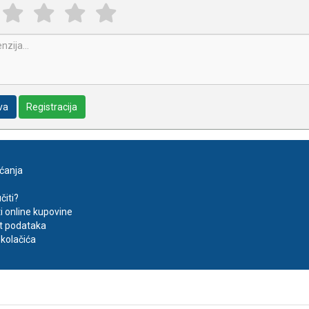
va
Registracija
aćanja
čiti?
ti online kupovine
t podataka
kolačića