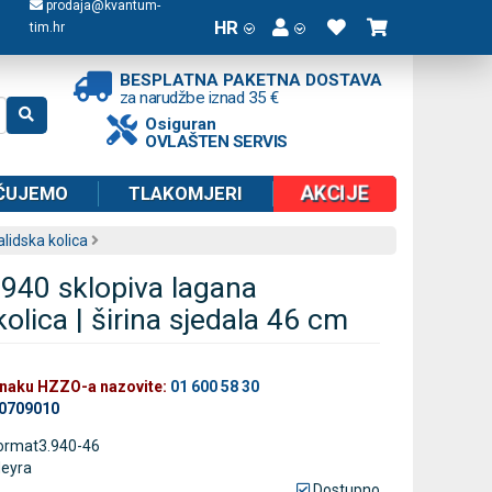
prodaja@kvantum-
HR
tim.hr
BESPLATNA PAKETNA DOSTAVA
za narudžbe iznad 35 €
Osiguran
OVLAŠTEN SERVIS
AKCIJE
ČUJEMO
TLAKOMJERI
alidska kolica
40 sklopiva lagana
kolica | širina sjedala 46 cm
znaku HZZO-a nazovite:
01 600 58 30
60709010
ormat3.940-46
eyra
Dostupno