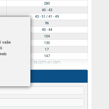
280
40 - 43
43 - 51 / 41 - 49
96
40 - 44
104
i vaše
130
li
17
 web
147
56 (22") i 61 (24")
kše odaberu.