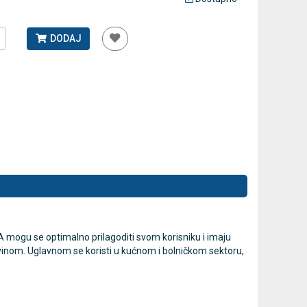
DODAJ
kticu
Jastuk protiv hemoroida promjera
Antidekubi
45cm
HF6001
32,13 €
75,60 €
DODAJ
100 Narudžbi
mogu se optimalno prilagoditi svom korisniku i imaju
inom. Uglavnom se koristi u kućnom i bolničkom sektoru,