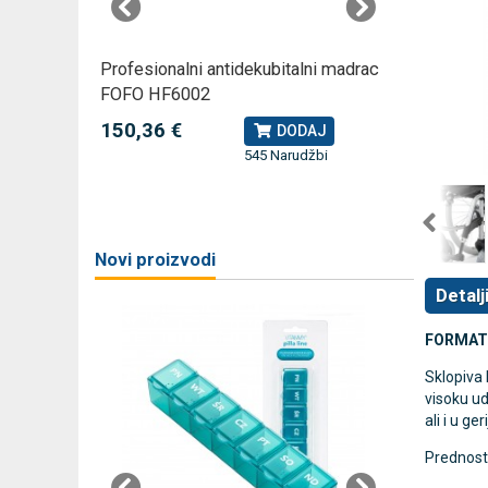
rski
Profesionalni antidekubitalni madrac
Profesio
FOFO HF6002
Rossmax
150,36 €
79,49 
J
DODAJ
545 Narudžbi
žbi
a
Novi proizvodi
Detalj
FORMAT 3
Sklopiva
visoku ud
ali i u ger
Prednosti