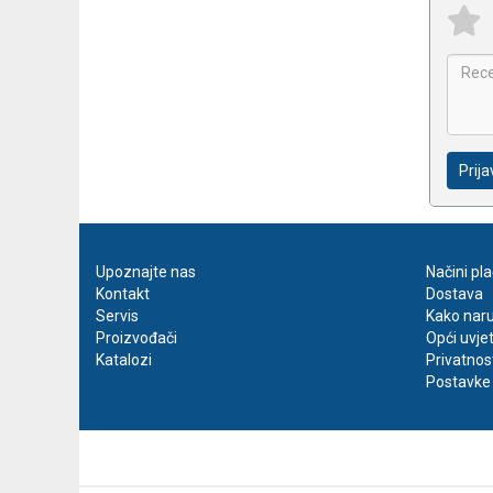
Prija
Upoznajte nas
Načini pl
Kontakt
Dostava
Servis
Kako naru
Proizvođači
Opći uvje
Katalozi
Privatnos
Postavke 