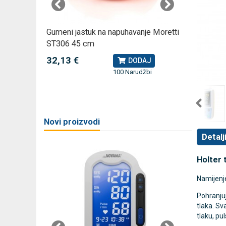
omjer za
Gumeni jastuk na napuhavanje Moretti
Rossmax
ST306 45 cm
kompreso
32,13 €
79,49 
J
DODAJ
100 Narudžbi
žbi
a
Novi proizvodi
Detalj
Holter
Namijenje
Pohranju
tlaka. Sv
tlaku, pu