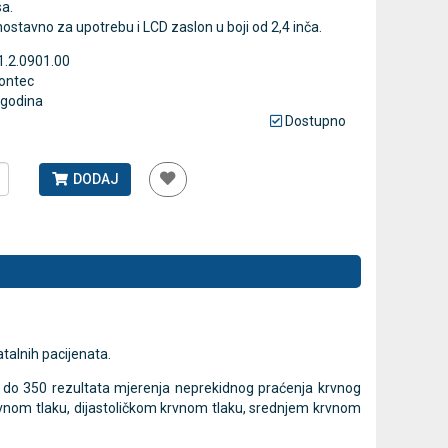
sa.
nostavno za upotrebu i LCD zaslon u boji od 2,4 inča.
1.2.0901.00
Antidekubitalni madrac FOFO
Rossmax GB
ontec
HF6001 s kompresorom | Kvantum-
tlakomjer 
 godina
tim
41,00 €
Dostupno
75,60 €
DODAJ
770 Narudžbi
DODAJ
2 Recenzije
atalnih pacijenata.
e do 350 rezultata mjerenja neprekidnog praćenja krvnog
krvnom tlaku, dijastoličkom krvnom tlaku, srednjem krvnom