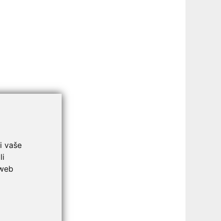
i vaše
li
 web