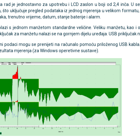
a rad je jednostavno za upotrebu i LCD zaslon u boji od 2,4 inča. U se
 što uključuje pregled podataka iz jednog mjerenja u velikom formatu, p
aka, trenutno vrijeme, datum, stanje baterije i alarm.
TAMMY Pilla Line 7 × 1 –
VITAMMY Pilla 7 × 4 – t
Novo
olazi s jednom manžetom standardne veličine. Veliku manžetu, kao i 
tija za tablete
kutija za tablete
riključak za manžetu nalazi se na gornjem dijelu uređaja. USB priključak n
10,74 €
DODAJ
DODAJ
ni podaci mogu se prenijeti na računalo pomoću priloženog USB kabla. 
1 Narudžba
1 Narudžba
zultata mjerenja (za Windows operetivne sustave).