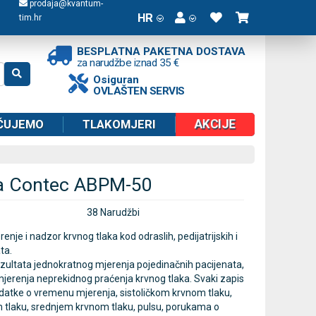
prodaja@kvantum-
HR
tim.hr
BESPLATNA PAKETNA DOSTAVA
za narudžbe iznad 35 €
Osiguran
OVLAŠTEN SERVIS
AKCIJE
ČUJEMO
TLAKOMJERI
ka Contec ABPM-50
38 Narudžbi
enje i nadzor krvnog tlaka kod odraslih, pedijatrijskih i
ata.
zultata jednokratnog mjerenja pojedinačnih pacijenata,
mjerenja neprekidnog praćenja krvnog tlaka. Svaki zapis
odatke o vremenu mjerenja, sistoličkom krvnom tlaku,
 tlaku, srednjem krvnom tlaku, pulsu, porukama o