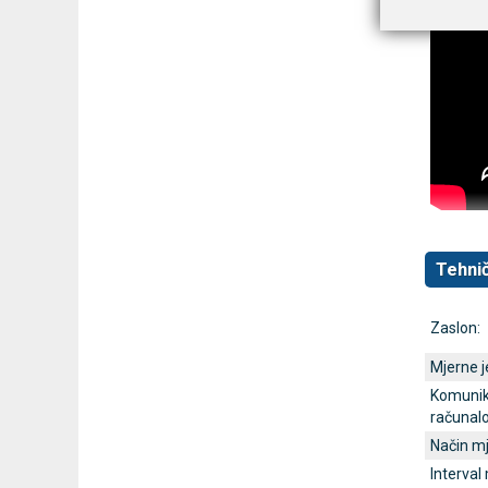
Tehnič
Zaslon:
Mjerne j
Komunik
računal
Način mj
Interval