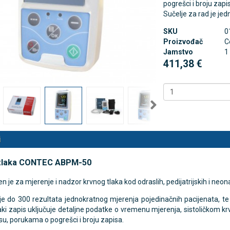
pogrešci i broju zapi
Sučelje za rad je jed
SKU
0
 NB500 profesionalni
Antidekubitalni madrac FOFO
Proizvođač
C
rski inhalator
HF6002 s valjkastim zračnim
Jamstvo
1
komorama i kompresorom |
€
DODAJ
411,38 €
Kvantum-tim
494 Narudžbe
150,36 €
15 Recenzija
DODAJ
546 Narudžbi
i
 tlaka CONTEC ABPM-50
n je za mjerenje i nadzor krvnog tlaka kod odraslih, pedijatrijskih i neon
je do 300 rezultata jednokratnog mjerenja pojedinačnih pacijenata, t
aki zapis uključuje detaljne podatke o vremenu mjerenja, sistoličkom 
lsu, porukama o pogrešci i broju zapisa.