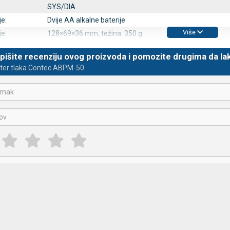
SYS/DIA
e:
Dvije AA alkalne baterije
Više
e:
128×69×36 mm, težina: 350 g
pišite recenziju ovog proizvoda i pomozite drugima da la
ter tlaka Contec ABPM-50
va
Registracija