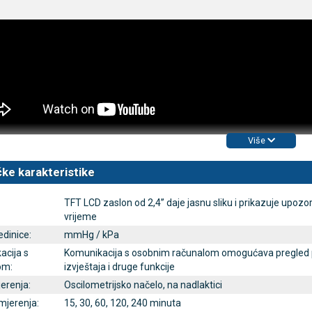
Više
ke karakteristike
TFT LCD zaslon od 2,4’’ daje jasnu sliku i prikazuje upozo
vrijeme
edinice:
mmHg / kPa
acija s
Komunikacija s osobnim računalom omogućava pregled poda
om:
izvještaja i druge funkcije
erenja:
Oscilometrijsko načelo, na nadlaktici
 mjerenja:
15, 30, 60, 120, 240 minuta