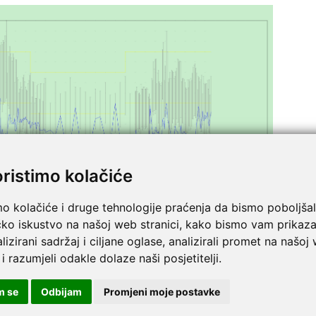
oristimo kolačiće
mo kolačiće i druge tehnologije praćenja da bismo poboljšal
ratkim uputama za početak korištenja uređaja:
čko iskustvo na našoj web stranici, kako bismo vam prikaza
lizirani sadržaj i ciljane oglase, analizirali promet na našoj
 i razumjeli odakle dolaze naši posjetitelji.
m se
Odbijam
Promjeni moje postavke