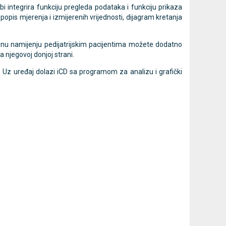
bi integrira funkciju pregleda podataka i funkciju prikaza
opis mjerenja i izmijerenih vrijednosti, dijagram kretanja
jedna
LEPU Armfit+ BP2 tlakomjer
MESI
Novo
Novo
onu namijenju pedijatrijskim pacijentima možete dodatno
za nadlakticu s EKG-om
dijagnostič
a njegovoj donjoj strani.
Cijena na upit
107,50 €
DODAJ
Uz uređaj dolazi iCD sa programom za analizu i grafički
013637453