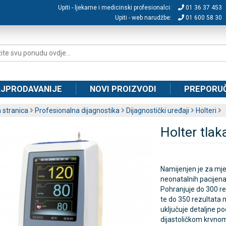
Upiti - ljekarne i medicinski profesionalci:
01 36 37 453
Upiti - web narudžbe:
01 600 58 30
JPRODAVANIJE
NOVI PROIZVODI
PREPORU
 stranica
Profesionalna dijagnostika
Dijagnostički uređaji
Holteri
Holter tla
Namijenjen je za mjer
neonatalnih pacijen
Pohranjuje do 300 re
te do 350 rezultata 
uključuje detaljne p
dijastoličkom krvnom