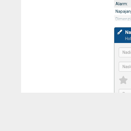
Alarm:
Napajanj
Dimenzij
Na
Hol
Prija