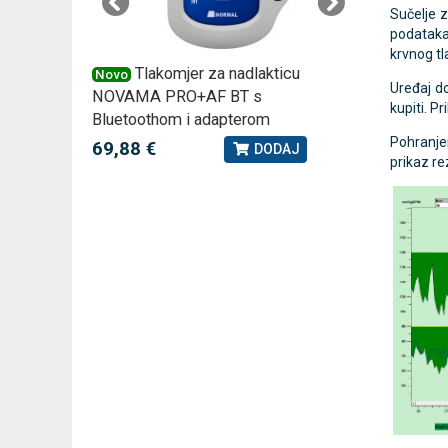
Sučelje z
podataka,
krvnog tl
 –
Tlakomjer za nadlakticu
VI
Novo
Novo
Uređaj d
NOVAMA PRO+AF BT s
tjedna ku
kupiti. P
Bluetoothom i adapterom
2,75 €
J
Pohranje
69,88 €
DODAJ
prikaz re