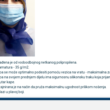
TAMMY Pilla Line 7 × 1 –
VITAMMY Pilla 7 × 4 – t
Novo
tija za tablete
kutija za tablete
10,74 €
DODAJ
DODAJ
1 Narudžba
1 Narudžba
rađena je od vodoodbojnog netkanog polipropilena.
amatura - 35 g/m2.
pa se može optimalno podesiti pomoću vezica na vratu - maksimalna za
pa na svojem prednjem dijelu ima sigurnosnu silikonsku traku koja prija
utar kape.
zajnirana je na način da pruža maksimalnu ugodnost prilikom nošenja.
azi u plavoj boji.
ardi i norme