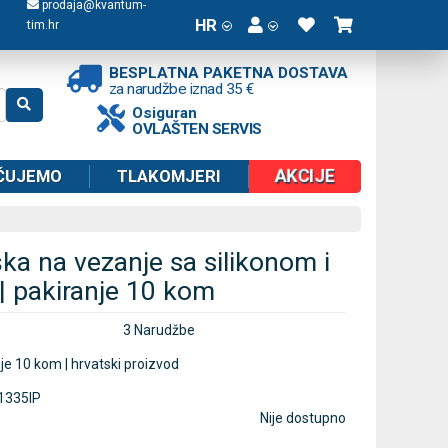
prodaja@kvantum-
HR
tim.hr
BESPLATNA PAKETNA DOSTAVA
za narudžbe iznad 35 €
Osiguran
OVLAŠTEN SERVIS
AKCIJE
ČUJEMO
TLAKOMJERI
ka na vezanje sa silikonom i
| pakiranje 10 kom
3 Narudžbe
nje 10 kom | hrvatski proizvod
1335IP
Nije dostupno