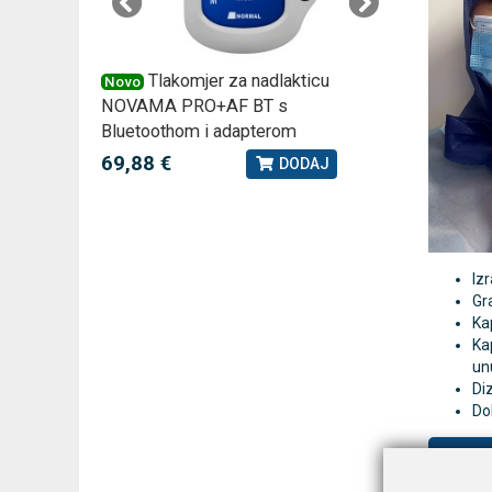
 –
Tlakomjer za nadlakticu
VI
Novo
Novo
NOVAMA PRO+AF BT s
tjedna ku
Bluetoothom i adapterom
2,75 €
J
69,88 €
DODAJ
Iz
Gr
Ka
Ka
un
Di
Dol
Stand