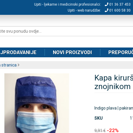
Upiti - ljekarne i medicinski profesionalci:
01 36 37 453
Upiti - web narudžbe:
01 600 58 30
JPRODAVANIJE
NOVI PROIZVODI
PREPORU
 stranica
Kapa kirurš
znojnikom 
Indigo plava | pakira
SKU
1
-22%
9,91 €