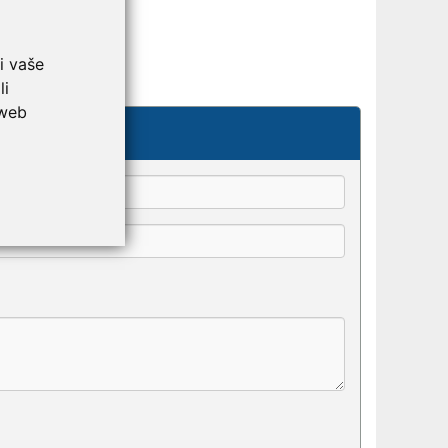
i vaše
li
 web
kše odaberu.