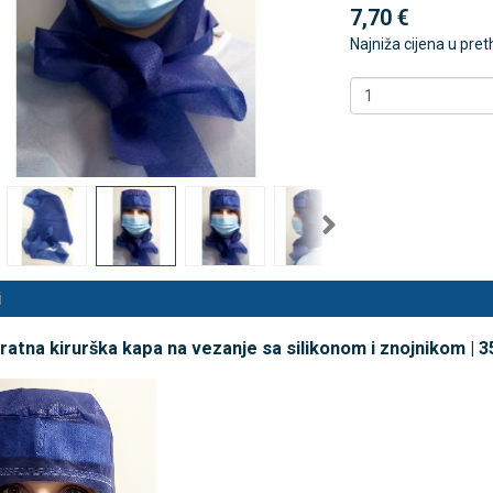
7,70 €
Najniža cijena u pre
 NB500 profesionalni
Antidekubitalni madrac FOFO
rski inhalator
HF6002 s valjkastim zračnim
komorama i kompresorom |
€
DODAJ
Kvantum-tim
494 Narudžbe
150,36 €
15 Recenzija
DODAJ
546 Narudžbi
i
atna kirurška kapa na vezanje sa silikonom i znojnikom | 35