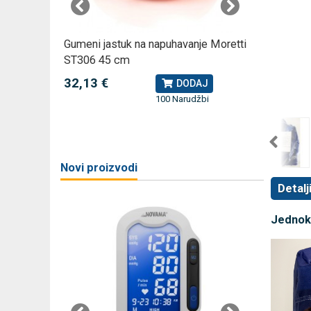
omjer za
Gumeni jastuk na napuhavanje Moretti
Rossmax
ST306 45 cm
kompreso
32,13 €
79,49 
J
DODAJ
100 Narudžbi
žbi
a
Novi proizvodi
Detalj
Jednokr