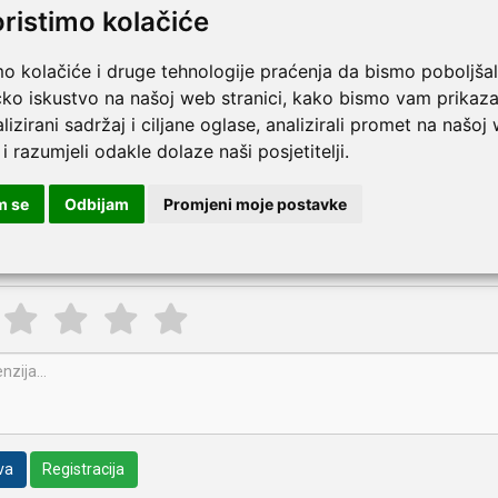
N EN 2907-3:2003
oristimo kolačiće
N EN ISO 13938-1:2019
O 17050-1
mo kolačiće i druge tehnologije praćenja da bismo poboljšal
 13795
Više
čko iskustvo na našoj web stranici, kako bismo vam prikaza
lizirani sadržaj i ciljane oglase, analizirali promet na našoj
pišite recenziju ovog proizvoda i pomozite drugima da la
 i razumjeli odakle dolaze naši posjetitelji.
a kirurška na vezanje sa silikonom i znojnikom | pakiranje 10 kom
m se
Odbijam
Promjeni moje postavke
va
Registracija