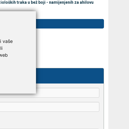
loških traka u bež boji - namijenjenih za ahilovu
i vaše
li
 web
kše odaberu.
 tetivu