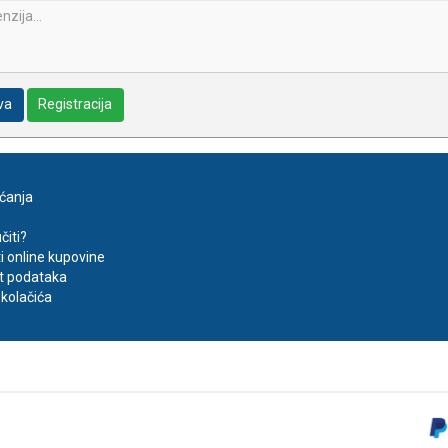
va
Registracija
aćanja
čiti?
ti online kupovine
t podataka
kolačića