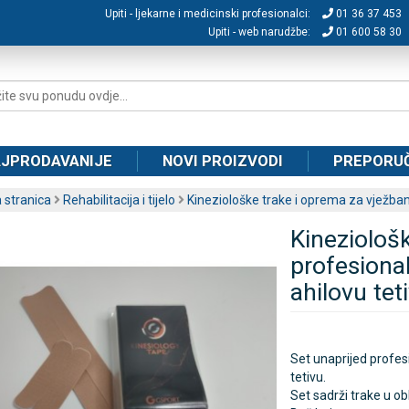
Upiti - ljekarne i medicinski profesionalci:
01 36 37 453
Upiti - web narudžbe:
01 600 58 30
JPRODAVANIJE
NOVI PROIZVODI
PREPORU
 stranica
Rehabilitacija i tijelo
Kineziološke trake i oprema za vježban
Kineziološk
profesional
ahilovu tet
Set unaprijed profes
tetivu.
Set sadrži trake u obl