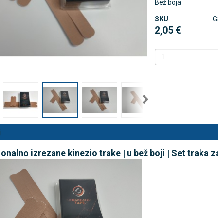
Bež boja
SKU
G
2,05 €
 NB500 profesionalni
Rossmax X5 tlakomjer za nadla
rski inhalator
€
80,25 €
DODAJ
DODAJ
494 Narudžbe
2489 Narudžbi
15 Recenzija
57 Recenzija
i
onalno izrezane kinezio trake | u bež boji | Set traka z