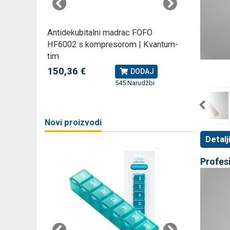
rski
Antidekubitalni madrac FOFO
Rossmax
HF6002 s kompresorom | Kvantum-
kompreso
tim
79,49 
J
150,36 €
DODAJ
545 Narudžbi
žbi
a
Novi proizvodi
Detalj
Profesi