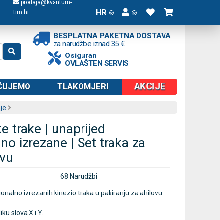
prodaja@kvantum-
HR
tim.hr
BESPLATNA PAKETNA DOSTAVA
za narudžbe iznad 35 €
Osiguran
OVLAŠTEN SERVIS
AKCIJE
ČUJEMO
TLAKOMJERI
je
e trake | unaprijed
no izrezane | Set traka za
ivu
68 Narudžbi
ionalno izrezanih kinezio traka u pakiranju za ahilovu
iku slova X i Y.