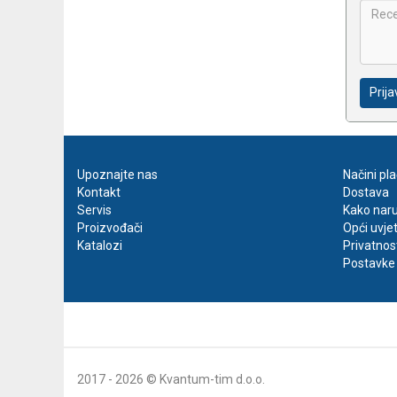
Prija
Upoznajte nas
Načini pl
Kontakt
Dostava
Servis
Kako naru
Proizvođači
Opći uvje
Katalozi
Privatnos
Postavke 
2017 - 2026 © Kvantum-tim d.o.o.