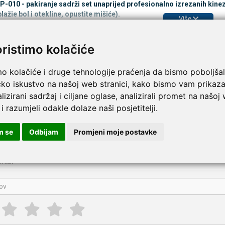
010 - pakiranje sadrži set unaprijed profesionalno izrezanih kinezio
blažie bol i otekline, opustite mišiće).
Više
ke karakteristike
oristimo kolačiće
97% pamuk i 3% elastin
mo kolačiće i druge tehnologije praćenja da bismo poboljšal
akiranju) se nalaze:
čko iskustvo na našoj web stranici, kako bismo vam prikaza
lizirani sadržaj i ciljane oglase, analizirali promet na našoj
aka X (5 x 10 cm) - 1 komad
aka Y (5 x 30 cm) - 1 komad
 i razumjeli odakle dolaze naši posjetitelji.
pišite recenziju ovog proizvoda i pomozite drugima da la
m se
Odbijam
Promjeni moje postavke
eziološke trake | unaprijed profesionalno izrezane | Set traka za ahilovu