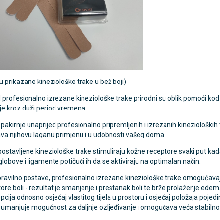
TAMMY Pilla 7 × 4 – tjedna
LEPU Armfit+ BP2 tlako
Novo
 tablete
za nadlakticu s EKG-om
€
107,50 €
DODAJ
DODAJ
1 Narudžba
 su prikazane kineziološke trake u bež boji)
 profesionalno izrezane kineziološke trake prirodni su oblik pomoći kod tr
je kroz duži period vremena.
pakirnje unaprijed profesionalno pripremljenih i izrezanih kinezioloških 
a njihovu laganu primjenu i u udobnosti vašeg doma.
postavljene kineziološke trake stimuliraju kožne receptore svaki put kada
globove i ligamente potičući ih da se aktiviraju na optimalan način.
ravilno postave, profesionalno izrezane kineziološke trake omogućavaju 
ore boli - rezultat je smanjenje i prestanak boli te brže prolaženje ede
pcija odnosno osjećaj vlastitog tijela u prostoru i osjećaj položaja pojedi
 umanjuje mogućnost za daljnje ozljeđivanje i omogućava veća stabilno