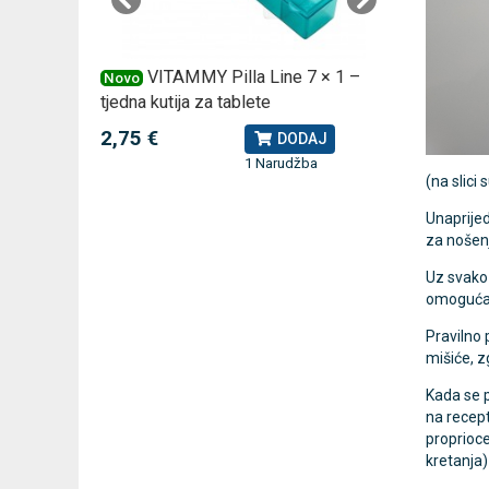
 za
VITAMMY Pilla Line 7 × 1 –
VI
Novo
Novo
tjedna kutija za tablete
kutija za
2,75 €
10,74 
J
DODAJ
1 Narudžba
(na slici
Unaprijed
za nošen
Uz svako 
omogućav
Pravilno 
mišiće, z
Kada se p
na recept
proprioce
kretanja)