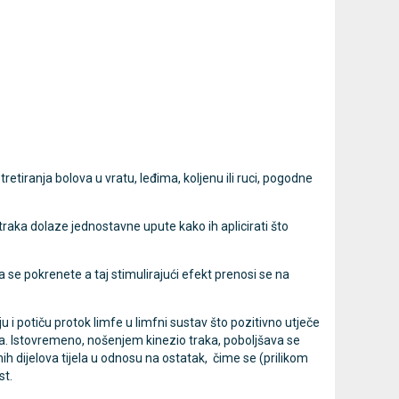
mjer
MESI mTABLET ABI -
MESI
Novo
Novo
gležanjski indeks
kanalni ele
Cijena na upit
Cijena na upit
DODAJ
013637453
013637453
etiranja bolova u vratu, leđima, koljenu ili ruci, pogodne
traka dolaze jednostavne upute kako ih aplicirati što
 se pokrenete a taj stimulirajući efekt prenosi se na
i potiču protok limfe u limfni sustav što pozitivno utječe
ma. Istovremeno, nošenjem kinezio traka, poboljšava se
nih dijelova tijela u odnosu na ostatak, čime se (prilikom
st.