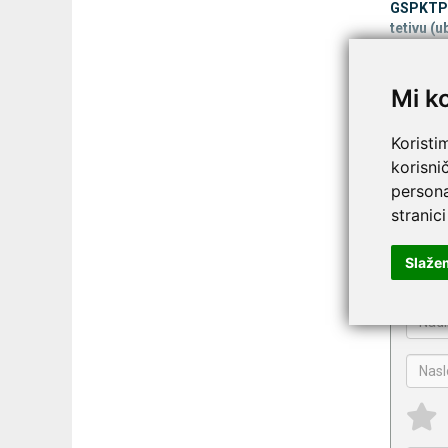
GSPKTPP-
tetivu (u
Tehnič
Mi k
Sastav
- 
Koristi
U setu (p
korisni
persona
Tr
Tr
stranici
Na
Slaže
Kin