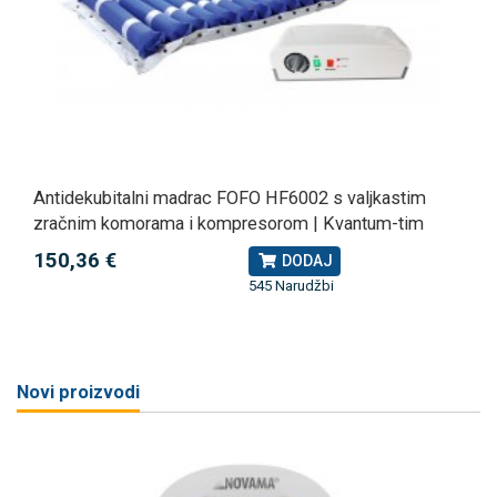
Antidekubitalni madrac FOFO HF6002 s valjkastim
zračnim komorama i kompresorom | Kvantum-tim
150,36 €
DODAJ
545 Narudžbi
Novi proizvodi