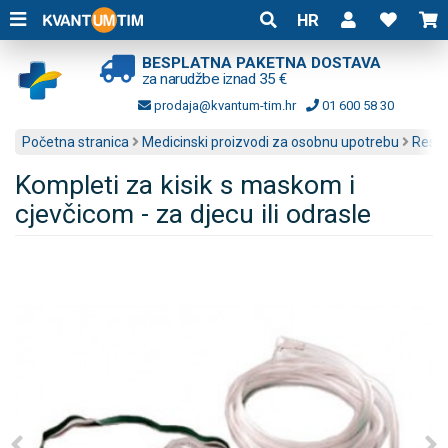
HR
BESPLATNA PAKETNA DOSTAVA
za narudžbe iznad 35 €
prodaja@kvantum-tim.hr
01 600 58 30
Početna stranica
Medicinski proizvodi za osobnu upotrebu
Respi
Kompleti za kisik s maskom i
cjevčicom - za djecu ili odrasle