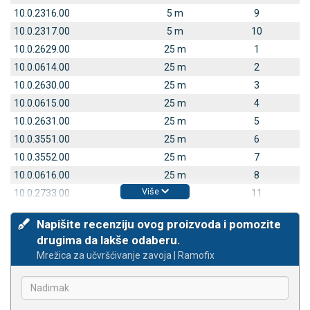
10.0.2316.00
5 m
9
10.0.2317.00
5 m
10
10.0.2629.00
25 m
1
10.0.0614.00
25 m
2
10.0.2630.00
25 m
3
10.0.0615.00
25 m
4
10.0.2631.00
25 m
5
10.0.3551.00
25 m
6
10.0.3552.00
25 m
7
10.0.0616.00
25 m
8
Više
10.0.2733.00
25 m
11
Napišite recenziju ovog proizvoda i pomozite
drugima da lakše odaberu.
Mrežica za učvršćivanje zavoja | Ramofix