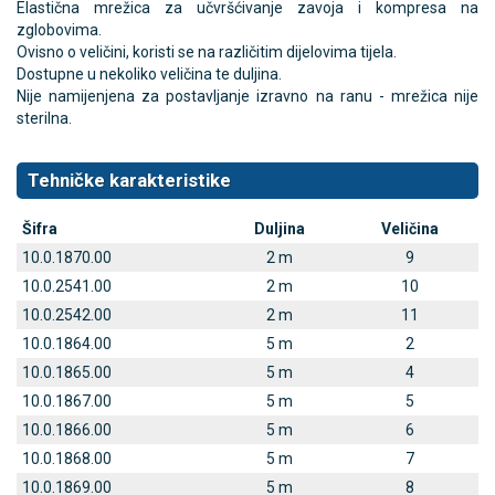
Elastična mrežica za učvršćivanje zavoja i kompresa na
zglobovima.
Ovisno o veličini, koristi se na različitim dijelovima tijela.
Dostupne u nekoliko veličina te duljina.
Nije namijenjena za postavljanje izravno na ranu - mrežica nije
sterilna.
Tehničke karakteristike
Šifra
Duljina
Veličina
10.0.1870.00
2 m
9
10.0.2541.00
2 m
10
10.0.2542.00
2 m
11
10.0.1864.00
5 m
2
10.0.1865.00
5 m
4
10.0.1867.00
5 m
5
10.0.1866.00
5 m
6
10.0.1868.00
5 m
7
10.0.1869.00
5 m
8