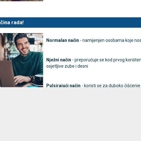
čina rada!
Normalan način
- namijenjen osobama koje nos
Nježni način
- preporučuje se kod prvog korištenj
osjetljive zube i desni
Pulsirajući način
- koristi se za duboko čišćenj
stupanj vodootpornosti
uš Vitammy HYDRA je opremljen vodootpornom konstrukcijom koja vam
Više