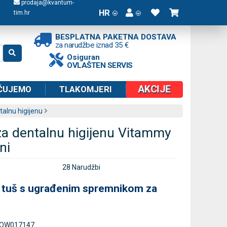
prodaja@kvantum-
HR
tim.hr
BESPLATNA PAKETNA DOSTAVA
za narudžbe iznad 35 €
Osiguran
OVLAŠTEN SERVIS
AKCIJE
ČUJEMO
TLAKOMJERI
alnu higijenu
 za dentalnu higijenu Vitammy
ni
28 Narudžbi
i tuš s ugrađenim spremnikom za
OW017147