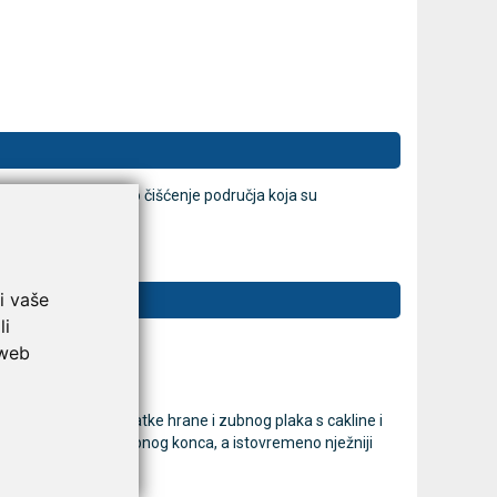
anje plaka. Redovito čišćenje područja koja su
ontoze.
i vaše
li
 web
ito uklanjanje ostatke hrane i zubnog plaka s cakline i
 djelotvorniji od zubnog konca, a istovremeno nježniji