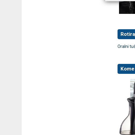
Rotira
Oralni tu
Kome 