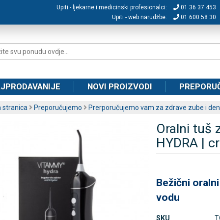
Upiti - ljekarne i medicinski profesionalci:
01 36 37 453
Upiti - web narudžbe:
01 600 58 30
JPRODAVANIJE
NOVI PROIZVODI
PREPORU
 stranica
Preporučujemo
Prerporučujemo vam za zdrave zube i dent
Oralni tuš
HYDRA | cr
Bežični oraln
vodu
SKU
T