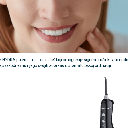
TAMMY Pilla 7 × 4 – tjedna
LEPU Armfit+ BP2 tlako
Novo
 tablete
za nadlakticu s EKG-om
€
107,50 €
DODAJ
DODAJ
1 Narudžba
YDRA prijenosni je oralni tuš koji omogućuje sigurnu i učinkovitu oralnu 
e svakodnevnu njegu svojih zubi kao u stomatološkoj ordinaciji.