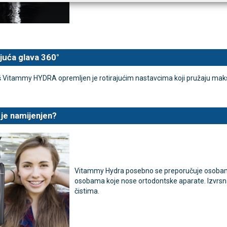
juća glava 360
°
š Vitammy HYDRA opremljen je rotirajućim nastavcima koji pružaju maksi
je namijenjen?
Vitammy Hydra posebno se preporučuje osobama 
osobama koje nose ortodontske aparate. Izvrsna j
čistima.