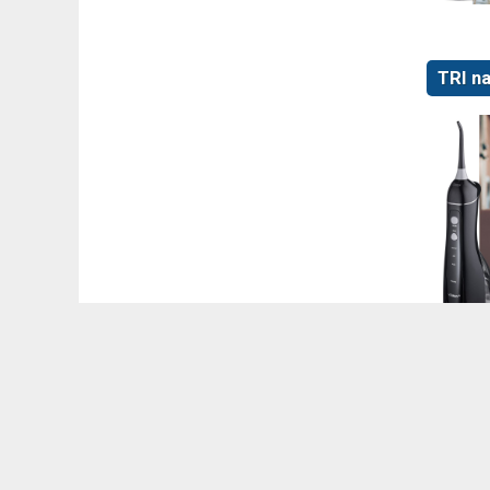
TRI na
IPX7 
Oralni t