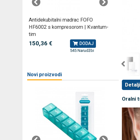
rski
Antidekubitalni madrac FOFO
Rossmax
HF6002 s kompresorom | Kvantum-
kompreso
tim
79,49 
J
150,36 €
DODAJ
545 Narudžbi
žbi
a
Novi proizvodi
Detalj
Oralni 