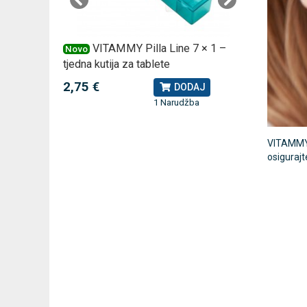
 –
VITAMMY Pilla Line 7 × 1 –
VI
Novo
Novo
tjedna kutija za tablete
kutija za
2,75 €
10,74 
J
DODAJ
1 Narudžba
VITAMMY H
osigurajt