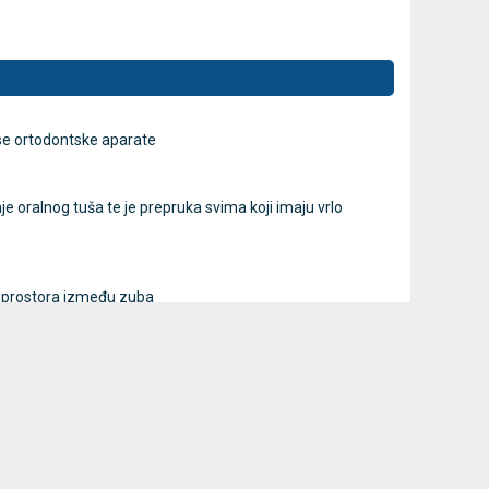
e ortodontske aparate
e oralnog tuša te je prepruka svima koji imaju vrlo
e prostora između zuba
 omogućava da ga direktno perete pod mlazom vode.