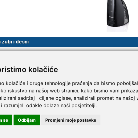
 zubi i desni
š Vitammy HYDRA osigurava nježno čišćenje desni, sprječavajući nakuplj
nija nakupljanju bakterija štiti od pojave upale, zubnog kamenca i parod
oristimo kolačiće
mo kolačiće i druge tehnologije praćenja da bismo poboljšal
vita i nježna higijena
čko iskustvo na našoj web stranici, kako bismo vam prikaza
lizirani sadržaj i ciljane oglase, analizirali promet na našoj
 i razumjeli odakle dolaze naši posjetitelji.
Laka prilagodba jačine mlaza omogućit će učinkov
m se
Odbijam
Promjeni moje postavke
prostora između zuba. Oralni tuš Hydra je znatno
prema desnima.