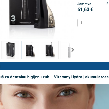
Jamstvo
2
61,63 €
 NB500 profesionalni
Rossmax X5 tlakomjer za nadla
rski inhalator
€
80,25 €
DODAJ
DODAJ
494 Narudžbe
2489 Narudžbi
15 Recenzija
57 Recenzija
i
tuš za dentalnu higijenu zubi - Vitammy Hydra | akumulatorski