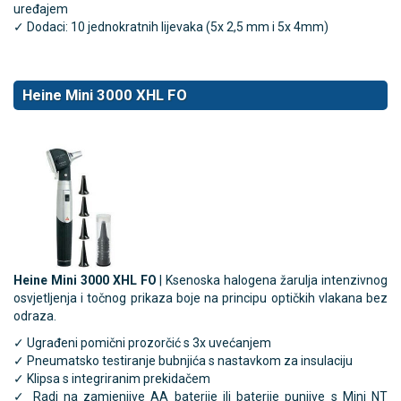
uređajem
✓ Dodaci: 10 jednokratnih lijevaka (5x 2,5 mm i 5x 4mm)
Heine Mini 3000 XHL FO
Heine Mini 3000 XHL FO
| Ksenoska halogena žarulja intenzivnog
osvjetljenja i točnog prikaza boje na principu optičkih vlakana bez
odraza.
✓ Ugrađeni pomični prozorčić s 3x uvećanjem
✓ Pneumatsko testiranje bubnjića s nastavkom za insulaciju
✓ Klipsa s integriranim prekidačem
✓ Radi na zamjenjive AA baterije ili baterije punjive s Mini NT