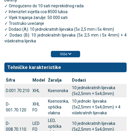
bateriji
✓ Omogućeno do 10 sati neprekidnog rada
✓ Intenzitet svjetla cca 8500 luksa
✓ Vijek trajanja žarulje: 50 000 sati
✓ Trostruko uvećanje
✓ Dodaci (A): 10 jednokratnih lijevaka (5x 2,5 mm i 5x 4mm)
✓ Dodaci (B): 10 jednokratnih lijevaka (5x 2,5 mm i 5x 4mm) + 4
višekratna lijevka
Više
Tehničke karakteristike
Šifra
Model
Žarulja
Dodaci
10 jednokratnih lijevaka
D.001.70.210
XHL
Ksenonska
(5x2,5mm + 5x4,0mm)
Ksenosnka,
10 jednokr. lijevaka
D-
XHL
optička
(5x2,5mm + 5x4,0mm) + 4
001.70.120
FO
vlakna
višekratnih lijevaka
LED,
D-
LED
10 jednokratnih lijevaka
optička
008.70.110
FO
(5x2,5mm + 5x4,0mm)