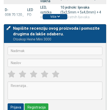
vlakna
LED,
10 jednokr. lijevaka
D-
LED
optička
(5x2,5mm + 5x4,0mm) + 4
008.70.120_
FO
Više
vlakna
višekratnih lijevaka
Napišite recenziju ovog proizvoda i pomozite
drugima da lakše odaberu.
Otoskop Heine Mini 3000
Prijava
Registracija