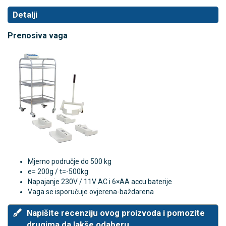
Detalji
Prenosiva vaga
Mjerno područje do 500 kg
e= 200g / t=-500kg
Napajanje 230V / 11V AC i 6×AA accu baterije
Vaga se isporučuje ovjerena-baždarena
Napišite recenziju ovog proizvoda i pomozite
drugima da lakše odaberu.