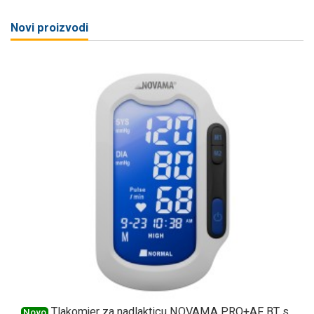
Novi proizvodi
Tlakomjer za nadlakticu NOVAMA PRO+AF BT s
Novo