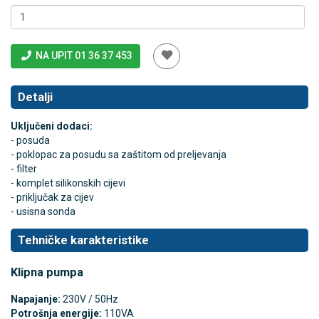
NA UPIT 01 36 37 453
Detalji
Uključeni dodaci:
- posuda
- poklopac za posudu sa zaštitom od preljevanja
- filter
- komplet silikonskih cijevi
- priključak za cijev
- usisna sonda
Tehničke karakteristike
Klipna pumpa
Napajanje:
230V / 50Hz
Potrošnja energije:
110VA