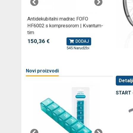
rski
Antidekubitalni madrac FOFO
Rossmax
HF6002 s kompresorom | Kvantum-
kompreso
tim
79,49 
J
150,36 €
DODAJ
545 Narudžbi
žbi
a
Novi proizvodi
Detalj
START - 