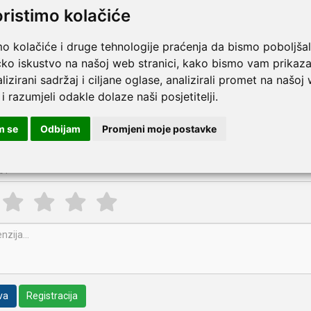
ke karakteristike
oristimo kolačiće
e u cm
mo kolačiće i druge tehnologije praćenja da bismo poboljšal
Više
0B-40
103
85
43
91
75
50
40
43
58
2
čko iskustvo na našoj web stranici, kako bismo vam prikaza
lizirani sadržaj i ciljane oglase, analizirali promet na našoj
pišite recenziju ovog proizvoda i pomozite drugima da la
 i razumjeli odakle dolaze naši posjetitelji.
opiva invalidska kolica START | plave boje | širina sjedišta 40 cm
m se
Odbijam
Promjeni moje postavke
va
Registracija