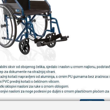
TAMMY Pilla 7 × 4 – tjedna
LEPU Armfit+ BP2 tlako
Novo
 tablete
za nadlakticu s EKG-om
€
107,50 €
DODAJ
DODAJ
1 Narudžba
bilni okvir od obojenog čelika, sjedalo i naslon u crnom najlonu, podstavlje
ep za dokumente na stražnjoj strani.
ražnji kotači napravljeni od aluminija, s crnim PU gumama bez zračnica 
i PVC prednji kotači s čeličnom vilicom.
atki sklopivi nasloni za ruke s crnom oblogom.
lonjivi nasloni za noge podesivi po duljini s crnom plastičnom pločom z
Više