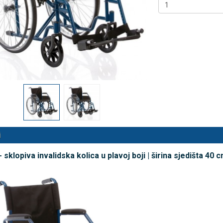
 NB500 profesionalni
Rossmax X5 tlakomjer za nadla
rski inhalator
€
80,25 €
DODAJ
DODAJ
494 Narudžbe
2489 Narudžbi
15 Recenzija
57 Recenzija
i
sklopiva invalidska kolica u plavoj boji | širina sjedišta 40 