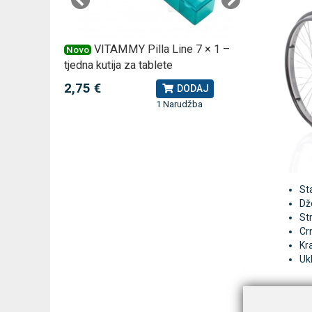
 za
VITAMMY Pilla Line 7 × 1 –
VI
Novo
Novo
tjedna kutija za tablete
kutija za
2,75 €
10,74 
J
DODAJ
1 Narudžba
Sta
Dž
St
Crn
Kr
Uk