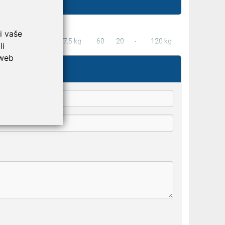
i vaše
6
42 ÷ 56
17,5 kg
60
20
-
120 kg
li
 web
kše odaberu.