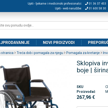
Upiti - ljekarne i medicinski profesionalci:
01 36 37 453
Upiti - web narudžbe:
01 600 58 30
JPRODAVANIJE
NOVI PROIZVODI
PREPORU
 stranica
Treća dob i pomagala za njegu
Pomagala za kretanje
Inv
Sklopiva in
boje | širi
SKU
C
Proizvođač
M
267,96 €