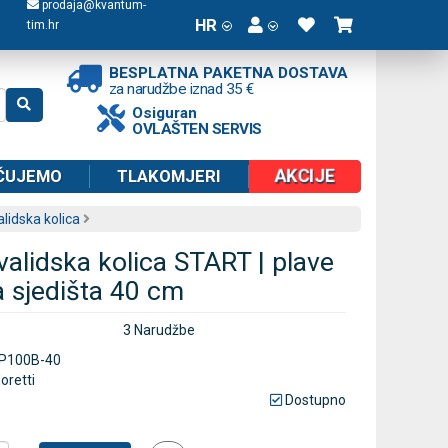
prodaja@kvantum-
HR
tim.hr
BESPLATNA PAKETNA DOSTAVA
za narudžbe iznad 35 €
Osiguran
OVLAŠTEN SERVIS
AKCIJE
ČUJEMO
TLAKOMJERI
alidska kolica
validska kolica START | plave
na sjedišta 40 cm
3 Narudžbe
P100B-40
oretti
Dostupno