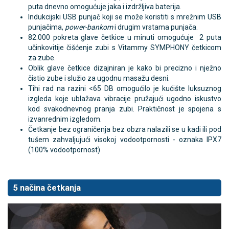
puta dnevno omogućuje jaka i izdržljiva baterija.
Indukcijski USB punjač koji se može koristiti s mrežnim USB
punjačima,
power-bankom
i drugim vrstama punjača.
82.000 pokreta glave četkice u minuti omogućuje 2 puta
učinkovitije čišćenje zubi s Vitammy SYMPHONY četkicom
za zube.
Oblik glave četkice dizajniran je kako bi precizno i nježno
čistio zube i služio za ugodnu masažu desni.
Tihi rad na razini <65 DB omogućilo je kućište luksuznog
izgleda koje ublažava vibracije pružajući ugodno iskustvo
kod svakodnevnog pranja zubi. Praktičnost je spojena s
izvanrednim izgledom.
Četkanje bez ograničenja bez obzra nalazili se u kadi ili pod
tušem zahvaljujući visokoj vodootpornosti - oznaka IPX7
(100% vodootpornost)
5 načina četkanja