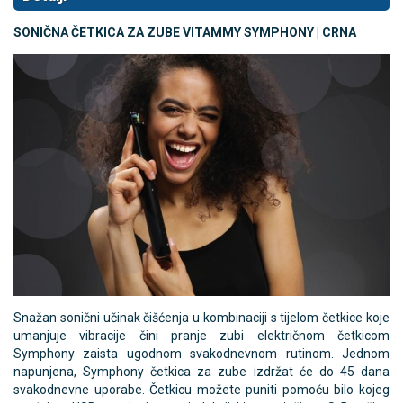
SONIČNA ČETKICA ZA ZUBE VITAMMY SYMPHONY | CRNA
Snažan sonični učinak čišćenja u kombinaciji s tijelom četkice koje
umanjuje vibracije čini pranje zubi električnom četkicom
Symphony zaista ugodnom svakodnevnom rutinom. Jednom
napunjena, Symphony četkica za zube izdržat će do 45 dana
svakodnevne uporabe. Četkicu možete puniti pomoću bilo kojeg