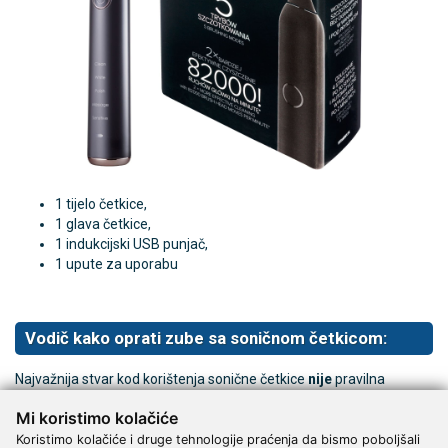
1 tijelo četkice,
1 glava četkice,
1 indukcijski USB punjač,
1 upute za uporabu
Vodič kako oprati zube sa soničnom četkicom:
Najvažnija stvar kod korištenja sonične četkice
nije
pravilna
tehnika čišćenja, već
nježnost
i
suptilnost
.
Mi koristimo kolačiće
Prvo što trebate zapamtiti je:
ne pritiskati glavu četkice prejako
Koristimo kolačiće i druge tehnologije praćenja da bismo poboljšali