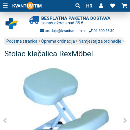
HR
BESPLATNA PAKETNA DOSTAVA
za narudžbe iznad 35 €
prodaja@kvantum-tim.hr
01 600 58 30
Početna stranica
Oprema ordinacija
Namještaj za ordinacije
Os
Stolac klečalica RexMöbel