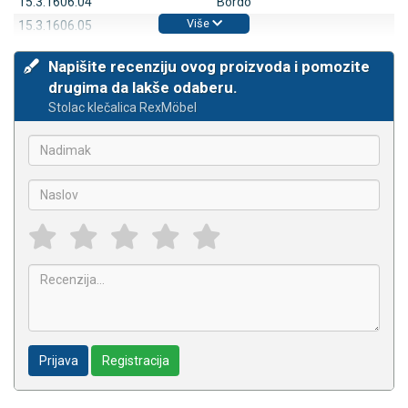
15.3.1606.04
Bordo
Više
15.3.1606.05
Bež
Napišite recenziju ovog proizvoda i pomozite
drugima da lakše odaberu.
Stolac klečalica RexMöbel
Prijava
Registracija