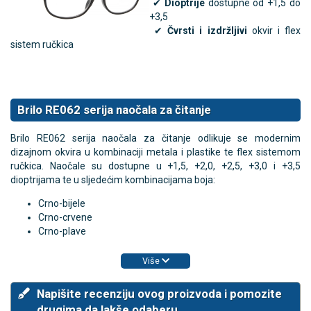
✔
Dioptrije
dostupne od +1,5 do
+3,5
✔
Čvrsti i izdržljivi
okvir i flex
sistem ručkica
Brilo RE062 serija naočala za čitanje
Brilo RE062 serija naočala za čitanje odlikuje se modernim
dizajnom okvira u kombinaciji metala i plastike te flex sistemom
ručkica. Naočale su dostupne u +1,5, +2,0, +2,5, +3,0 i +3,5
dioptrijama te u sljedećim kombinacijama boja:
Crno-bijele
Crno-crvene
Crno-plave
Više
Napišite recenziju ovog proizvoda i pomozite
drugima da lakše odaberu.