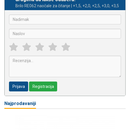
Brilo RE062 naočale za čitanje | +1,5, +2,0, +2,5, +3,0, +3,5
Prijava
Registracija
Najprodavaniji