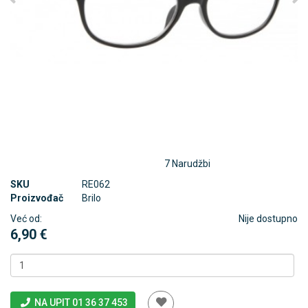
7 Narudžbi
SKU
RE062
Proizvođač
Brilo
Već od:
Nije dostupno
6,90 €
NA UPIT 01 36 37 453