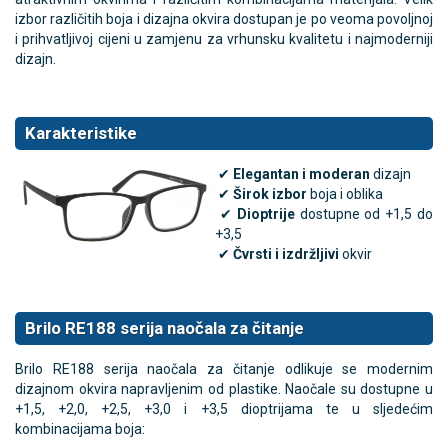
izbor različitih boja i dizajna okvira dostupan je po veoma povoljnoj
i prihvatljivoj cijeni u zamjenu za vrhunsku kvalitetu i najmoderniji
dizajn.
Karakteristike
✔
Elegantan i moderan
dizajn
✔
Širok izbor
boja i oblika
✔
Dioptrije
dostupne od +1,5 do
+3,5
✔
Čvrsti i izdržljivi
okvir
Brilo RE188 serija naočala za čitanje
Brilo RE188 serija naočala za čitanje odlikuje se modernim
dizajnom okvira napravljenim od plastike. Naočale su dostupne u
+1,5, +2,0, +2,5, +3,0 i +3,5 dioptrijama te u sljedećim
kombinacijama boja: