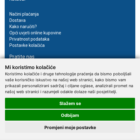
Načini plaćanja
Dostava
Kako naručiti?
Opći uvjeti online kupovine
Privatnost podataka
Postavke kolačića
Pratite nas
Mi koristimo kolačiće
Facebook
Instagram
Koristimo kolačiće i druge tehnologije praćenja da bismo poboljšali
vaše korisničko iskustvo na našoj web stranici, kako bismo vam
Youtube
prikazali personalizirani sadržaj i ciljane oglase, analizirali promet na
našoj web stranici i razumjeli odakle dolaze naši posjetitelji.
Slažem se
Odbijam
2017 - 2026 © Kvantum-tim d.o.o.
Promjeni moje postavke