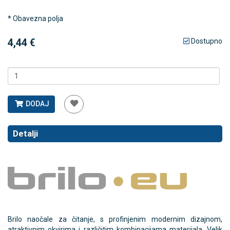
* Obavezna polja
4,44 €
Dostupno
DODAJ
Detalji
Brilo naočale za čitanje, s profinjenim modernim dizajnom,
atraktivnim okvirima i različitim kombinacijama materijala. Velik