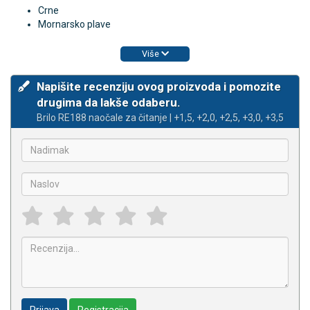
Crne
Mornarsko plave
Više
Napišite recenziju ovog proizvoda i pomozite
drugima da lakše odaberu.
Brilo RE188 naočale za čitanje | +1,5, +2,0, +2,5, +3,0, +3,5
Prijava
Registracija