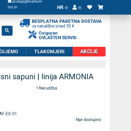
prodaja@kvantum-
HR
tim.hr
BESPLATNA PAKETNA DOSTAVA
za narudžbe iznad 35 €
Osiguran
OVLAŠTEN SERVIS
AKCIJE
ČUJEMO
TLAKOMJERI
isni sapuni | linija ARMONIA
1 Narudžba
AF-ES-51
Nije dostupno