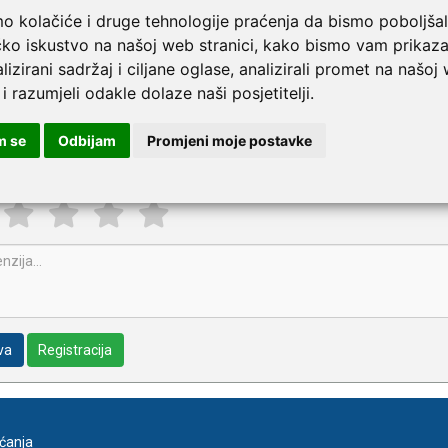
Više
- M
Badem
mo kolačiće i druge tehnologije praćenja da bismo poboljšal
čko iskustvo na našoj web stranici, kako bismo vam prikaza
pišite recenziju ovog proizvoda i pomozite drugima da la
lizirani sadržaj i ciljane oglase, analizirali promet na našoj
etni mirisni sapuni | linija ARMONIA
 i razumjeli odakle dolaze naši posjetitelji.
m se
Odbijam
Promjeni moje postavke
va
Registracija
aćanja