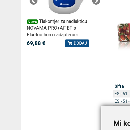
 –
Tlakomjer za nadlakticu
VI
Novo
Novo
NOVAMA PRO+AF BT s
tjedna ku
Bluetoothom i adapterom
2,75 €
J
69,88 €
DODAJ
Šifra
ES - 51 -
ES - 51 -
ES - 51 -
ES - 51 -
Mi k
ES - 51 -