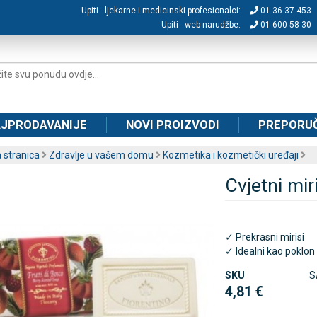
Upiti - ljekarne i medicinski profesionalci:
01 36 37 453
Upiti - web narudžbe:
01 600 58 30
JPRODAVANIJE
NOVI PROIZVODI
PREPORU
 stranica
Zdravlje u vašem domu
Kozmetika i kozmetički uređaji
Cvjetni mir
✓ Prekrasni miris
i
✓ Idealni kao poklon
SKU
S
4,81 €