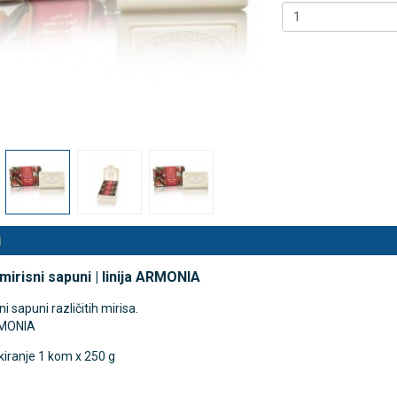
 NB500 profesionalni
Antidekubitalni madrac FOFO
rski inhalator
HF6002 s valjkastim zračnim
komorama i kompresorom |
€
DODAJ
Kvantum-tim
494 Narudžbe
150,36 €
15 Recenzija
DODAJ
546 Narudžbi
i
mirisni sapuni | linija ARMONIA
i sapuni različitih mirisa.
RMONIA
kiranje 1 kom x 250 g