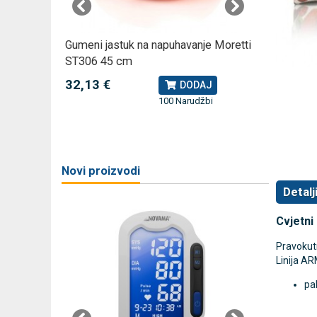
omjer za
Gumeni jastuk na napuhavanje Moretti
Rossmax
ST306 45 cm
kompreso
32,13 €
79,49 
J
DODAJ
100 Narudžbi
žbi
a
Novi proizvodi
Detalj
Cvjetni 
Pravokutn
Linija A
pa